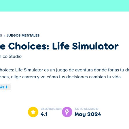
S
JUEGOS MENTALES
fe Choices: Life Simulator
ico Studio
hoices: Life Simulator es un juego de aventura donde forjas tu d
ones, elige carrera y ve cómo tus decisiones cambian tu vida.
MÁS
e simulación de vida en el que ejerces el poder de crear personaje
 ciudad natal, debes atraer gente nueva, jugar sus vidas, complet
VALORACIÓN
ACTUALIZADO
onajes y más de mil decisiones que tomar, cada elección que ha
4.1
may 2024
s y moldeará su brújula moral. ¿Estás preparado para afrontar los 