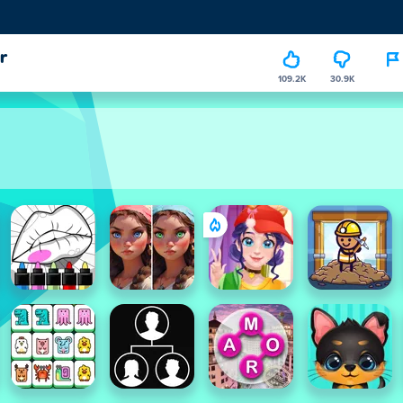
r
109.2K
30.9K