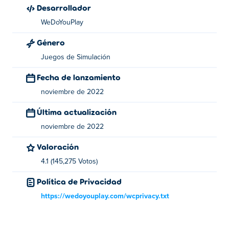
Desarrollador
WeDoYouPlay. Juega sus otros juegos en Poki:
Hospital
WeDoYouPlay
Stories: Doctor Soccer
,
Nonogram
,
Words Emoji
, y
Sugar
Eyes
Género
¿Cómo puedo jugar Hospital Stories: Doctor
Juegos de Simulación
Rugby en PC o móvil?
Fecha de lanzamiento
noviembre de 2022
Puedes jugar Hospital Stories: Doctor Rugby en tu
navegador o en tu móvil sin instalar ni descargar nada
Última actualización
gratis en
Poki
.
noviembre de 2022
Valoración
4.1 (145,275 Votos)
Política de Privacidad
https://wedoyouplay.com/wcprivacy.txt