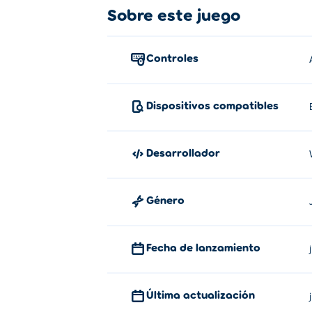
Sobre este juego
Mueva el cursor o el dedo para apuntar, ha
¿Quién creó Bounce Ball?
Controles
Bounce Ball fue creado por WeDoYouPlay. 
Stories: Doctor Rugby
,
Hospital Stories: D
Dispositivos compatibles
¿Cómo puedo jugar Bounce Ball gr
Puedes jugar Bounce Ball gratis en Poki.
Desarrollador
¿Puedo jugar Bounce Ball en dispo
Género
Bounce Ball se puede jugar en tu computad
Fecha de lanzamiento
Última actualización