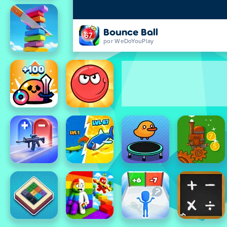
Bounce Ball
por WeDoYouPlay