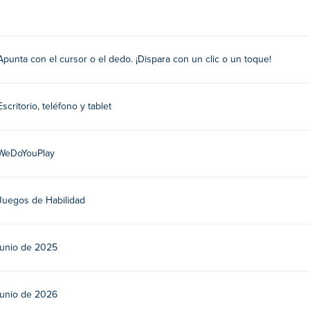
ga clic o toque para disparar bolas.
Apunta con el cursor o el dedo. ¡Dispara con un clic o un toque!
Juega a sus otros juegos creativos y entretenidos en
Poki
:
Hospi
octor Basketball
,
Nonogram
,
Words Emoji
,
Circus Contest
,
Word C
Escritorio, teléfono y tablet
atis?
WeDoYouPlay
sitivos móviles y computadoras de escritorio?
Juegos de Habilidad
ora y dispositivos móviles como teléfonos y tabletas.
junio de 2025
junio de 2026