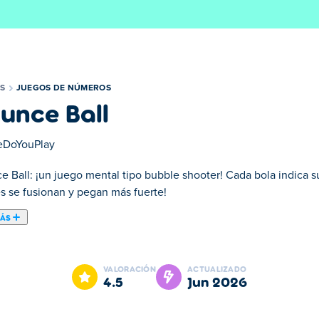
S
JUEGOS DE NÚMEROS
unce Ball
DoYouPlay
 Ball: ¡un juego mental tipo bubble shooter! Cada bola indica su
es se fusionan y pegan más fuerte!
MÁS
e combina la diversión del clásico Bubble Shooter con la ingen
os y combinar números iguales. Cada disparo cuenta mientras res
VALORACIÓN
ACTUALIZADO
ara rebotar, combinar y dominar el tablero?
4.5
jun 2026