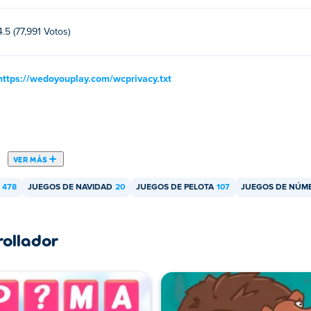
4.5 (77,991 Votos)
https://wedoyouplay.com/wcprivacy.txt
VER MÁS
478
JUEGOS DE NAVIDAD
20
JUEGOS DE PELOTA
107
JUEGOS DE NÚM
rollador