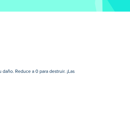
 daño. Reduce a 0 para destruir. ¡Las
iosa estrategia de 2048. Desliza, apunta
uelves coloridos rompecabezas y superas