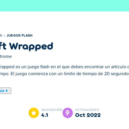
S
JUEGOS FLASH
ft Wrapped
itrome
Wrapped es un juego flash en el que debes encontrar un artículo 
empo. El juego comienza con un límite de tiempo de 20 segundo
MÁS
debes encontrar un artículo de un grupo de regalos dentro de un
enta en unos cinco cada vez que se encuentra un regalo. Hay m
VALORACIÓN
ACTUALIZADO
e hielo, calcetines, robots de juguete, osos de peluche, trenes d
4.1
oct 2022
ienes lo que se necesita para administrar cada regalo en Gift Wra