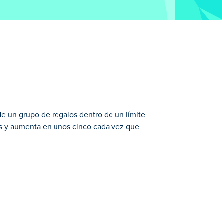
de un grupo de regalos dentro de un límite
s y aumenta en unos cinco cada vez que
 límite de tiempo. El juego comienza con
uchos clásicos navideños y festivos,
e juguete, carros de juguete, bastones de
pped?