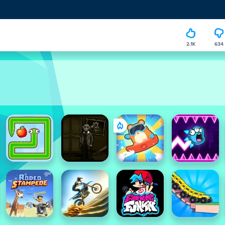
2.1K
634