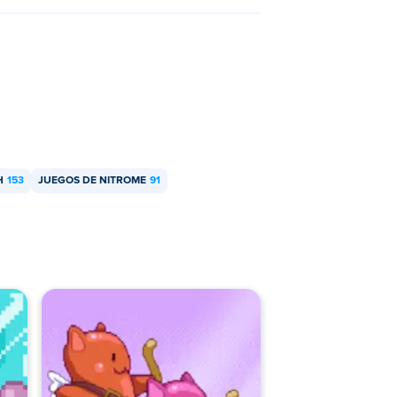
H
153
JUEGOS DE NITROME
91