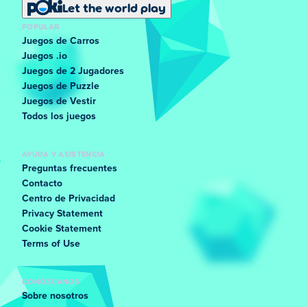
Let the world play
POPULAR
Juegos de Carros
Juegos .io
Juegos de 2 Jugadores
Juegos de Puzzle
Juegos de Vestir
Todos los juegos
AYUDA Y ASISTENCIA
Preguntas frecuentes
Contacto
Centro de Privacidad
Privacy Statement
Cookie Statement
Terms of Use
CONÓZCANOS
Sobre nosotros