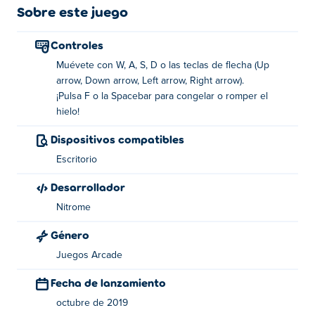
Usa tus poderes para romper el hielo para romper
Sobre este juego
bloques de hielo o crea tus propias barreras heladas para
protegerte. ¡Adelante, come todas las frutas!
Controles
Muévete con W, A, S, D o las teclas de flecha (Up
Bad Ice-Cream es desarrollado por Nitrome. Lanzaron el
arrow, Down arrow, Left arrow, Right arrow).
juego en diciembre de 2010. Hay 40 niveles para
¡Pulsa F o la Spacebar para congelar o romper el
superar. Cada nivel tiene diferentes temas y desafíos. ¡El
hielo!
juego sigue siendo popular hasta el día de hoy! ¡Disfruta
de tus gélidas aventuras solo o junto con un amigo aquí
Dispositivos compatibles
en Poki!
Escritorio
Cómo jugar:
Desarrollador
Nitrome
Recoge toda la fruta antes de que se acabe el tiempo.
Género
Mover - WASD o teclas de flecha
Juegos Arcade
Congelar o romper hielo - F o espacio
Fecha de lanzamiento
Sobre el creador:
octubre de 2019