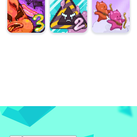
Cave Chaos 2
Mutiny
Skywire
Twin Shot
Test Subject Green
Humor de Temas de Examen