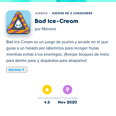
JUEGOS
JUEGOS DE 2 JUGADORES
Bad Ice-Cream
por
Nitrome
Bad Ice-Cream es un juego de puzles y arcade en el que
guías a un helado por laberintos para recoger frutas
mientras evitas a los enemigos. ¡Rompe bloques de hielo
para abrirte paso y dispáralos para atraparlos!
VER MÁS
Bad Ice-Cream es un divertido juego de rompecabezas
para 2 jugadores en el que juegas como un helado. ¡Elija
un sabor y agregue fruta a su helado! Este mod de
Pacman bajo cero presenta gráficos geniales y deliciosos
VALORACIÓN
ACTUALIZADO
postres. Viaja a través de cada nivel similar a un laberinto
4.5
nov 2020
y recolecta frutas para obtener puntos. ¡Elimina toda la
fruta sin que te atrapen y disfruta de tu sabroso manjar!