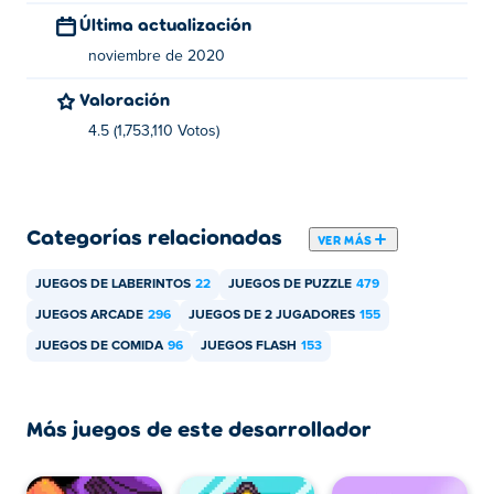
Última actualización
Bad Ice-Cream fue creado por Nitrome como un juego
flash y luego emulado en HTML5 por AwayFL. Juega los
noviembre de 2020
otros juegos flash de Nitrome en Poki:
Valoración
Swindler 2
4.5 (1,753,110 Votos)
Avalanche
Final Ninja
Categorías relacionadas
VER MÁS
Final Ninja Zero
Silly Sausage
JUEGOS DE LABERINTOS
22
JUEGOS DE PUZZLE
479
JUEGOS ARCADE
296
JUEGOS DE 2 JUGADORES
155
Swindler
JUEGOS DE COMIDA
96
JUEGOS FLASH
153
Coil
Cold Storage
Más juegos de este desarrollador
Twin Shot 2
Cave Chaos