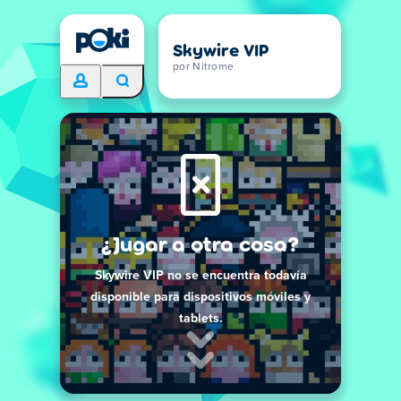
Skywire VIP
por Nitrome
¿Jugar a otra cosa?
Skywire VIP no se encuentra todavía
disponible para dispositivos móviles y
tablets.