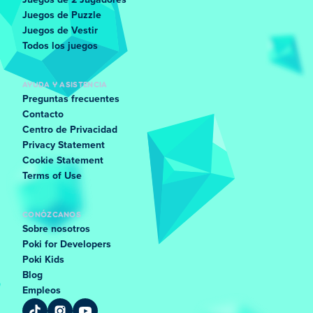
Juegos de 2 Jugadores
Juegos de Puzzle
Juegos de Vestir
Todos los juegos
AYUDA Y ASISTENCIA
Preguntas frecuentes
Contacto
Centro de Privacidad
Privacy Statement
Cookie Statement
Terms of Use
CONÓZCANOS
Sobre nosotros
Poki for Developers
Poki Kids
Blog
Empleos