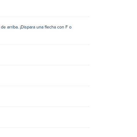
de arriba. ¡Dispara una flecha con F o
os juegos flash de Nitrome en Poki:
ream
,
Bad Ice-Cream 2
,
Bad Ice-Cream 3
,