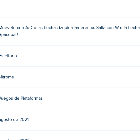
/ derecha
Muévete con A/D o las flechas izquierda/derecha. Salta con W o la flecha 
Spacebar!
Escritorio
un juego flash y luego emulado en HTML5 por AwayFL. Juega otr
Ninja Zero
,
Silly Sausage
,
Swindler
,
Coil
,
Cold Storage
,
Bad Ice-C
Nitrome
re
,
Twin Shot
,
Test Subject Green
y
Humor de Temas de Examen
Juegos de Plataformas
agosto de 2021