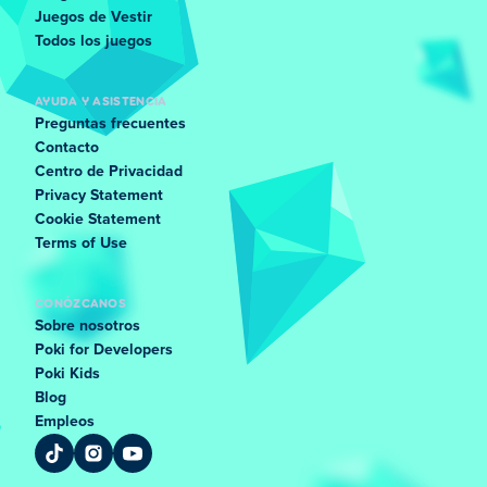
Juegos de Vestir
Todos los juegos
AYUDA Y ASISTENCIA
Preguntas frecuentes
Contacto
Centro de Privacidad
Privacy Statement
Cookie Statement
Terms of Use
CONÓZCANOS
Sobre nosotros
Poki for Developers
Poki Kids
Blog
Empleos