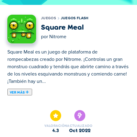
JUEGOS
JUEGOS FLASH
Square Meal
por
Nitrome
Square Meal es un juego de plataforma de
rompecabezas creado por Nitrome. ¡Controlas un gran
monstruo cuadrado y tendrás que abrirte camino a través
de los niveles esquivando monstruos y comiendo carne!
¡También hay un...
VER MÁS
Square Meal es un juego de plataforma de
rompecabezas creado por Nitrome. ¡Controlas un gran
monstruo cuadrado y tendrás que abrirte camino a través
de los niveles esquivando monstruos y comiendo carne!
VALORACIÓN
ACTUALIZADO
¡También hay un modo de dos jugadores!
4.3
oct 2022