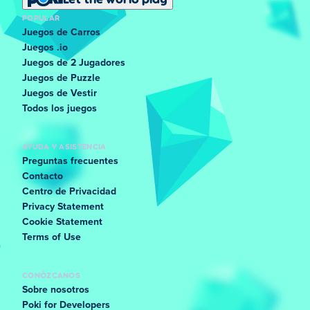
POPULAR
Juegos de Carros
Juegos .io
Juegos de 2 Jugadores
Juegos de Puzzle
Juegos de Vestir
Todos los juegos
AYUDA Y ASISTENCIA
Preguntas frecuentes
Contacto
Centro de Privacidad
Privacy Statement
Cookie Statement
Terms of Use
CONÓZCANOS
Sobre nosotros
Poki for Developers