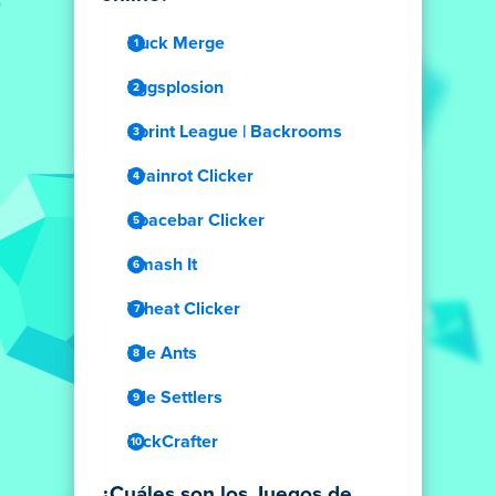
Duck Merge
Eggsplosion
Sprint League | Backrooms
Brainrot Clicker
Spacebar Clicker
Smash It
Wheat Clicker
Idle Ants
Idle Settlers
PickCrafter
¿Cuáles son los Juegos de