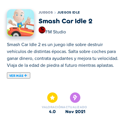
JUEGOS
JUEGOS IDLE
Smash Car Idle 2
FM Studio
Smash Car Idle 2 es un juego idle sobre destruir
vehículos de distintas épocas. Salta sobre coches para
ganar dinero, contrata ayudantes y mejora tu velocidad.
Viaja de la edad de piedra al futuro mientras aplastas.
VER MÁS
Smash Car Idle 2 es un juego de gestión inactivo creado
por FM Studio. ¡Continúa destrozando autos con tus
amigos en la secuela del increíble Smash Car Idle! Salta
al coche en tu pantalla y aplasta lo más rápido y fuerte
VALORACIÓN
ACTUALIZADO
que puedas. ¡Te pagarán por esto! Gasta tu dinero en
4.0
nov 2021
mejorar tu potencia y velocidad, ¡y pronto desbloquearás
nuevos autos, amigos e incluso nuevos mundos! ¡Golpea