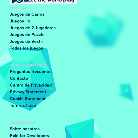
POPULAR
Juegos de Carros
Juegos .io
Juegos de 2 Jugadores
Juegos de Puzzle
Juegos de Vestir
Todos los juegos
AYUDA Y ASISTENCIA
Preguntas frecuentes
Contacto
Centro de Privacidad
Privacy Statement
Cookie Statement
Terms of Use
CONÓZCANOS
Sobre nosotros
Poki for Developers