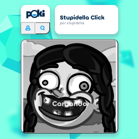
Stupidella Click
por stupidella
Cargando