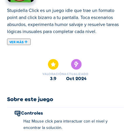
Stupidella Click es un juego idle que trae un formato
point and click bizarro a tu pantalla. Toca escenarios
absurdos, experimenta humor salvaje y resuelve tareas
lógicas inusuales para completar cada nivel.
VER MÁS
¿Adivina quién ha vuelto? Stupidella Click es un
disparatado juego de apuntar y hacer clic sobre las
alocadas aventuras de Stupidella. Ábrete paso a través
de niveles que cambian rápidamente y sigue a Stupidella
VALORACIÓN
ACTUALIZADO
por distintos escenarios demenciales. Este juego solo
3.9
oct 2024
utiliza una mecánica de clics con el ratón, pero pone a
prueba tu velocidad y lógica y se vuelve más difícil con
cada desafío que pasas. Si te sientes estancado en algún
Sobre este juego
lugar, siempre puedes obtener una pista útil para ponerte
en el camino correcto. ¿Podrás encontrar el camino a
Controles
través de todas las pruebas de Stupidella?
Haz Mouse click para interactuar con el nivel y
encontrar la solución.