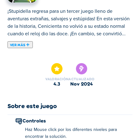
¡Stupidella regresa para un tercer juego lleno de
aventuras extrañas, salvajes y estúpidas! En esta versión
de la historia, Cenicienta no volvió a su estado normal
cuando el reloj dio las doce. ¡En cambio, se convirtió...
VER MÁS
¡Stupidella regresa para un tercer juego lleno de
aventuras extrañas, salvajes y estúpidas! En esta versión
de la historia, Cenicienta no volvió a su estado normal
cuando el reloj dio las doce. ¡En cambio, se convirtió en
VALORACIÓN
ACTUALIZADO
Estúpida! Cortar el césped, posar para un cuadro famoso,
4.3
nov 2024
descifrar escritos de civilizaciones antiguas o cultivar
sandías: ¡ella puede hacerlo todo! Todo lo que necesita
es tu ayuda para encontrar la solución adecuada, que no
Sobre este juego
siempre es fácil de encontrar. No te preocupes si te
quedas atascado en un nivel difícil, siempre puedes
Controles
pedir una pista útil que te ayude a encontrar la solución
Haz Mouse click por los diferentes niveles para
adecuada. ¿Puedes ayudar a Stupidella de nuevo?
encontrar la solución.