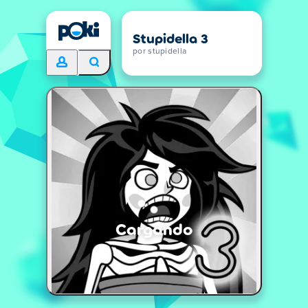
Stupidella 3
por stupidella
Cargando