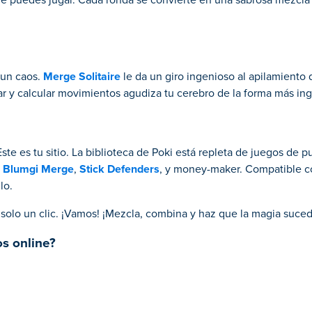
ue puedes jugar. Cada ronda se convierte en una sabrosa mezcla d
 un caos.
Merge Solitaire
le da un giro ingenioso al apilamiento 
tar y calcular movimientos agudiza tu cerebro de la forma más in
ste es tu sitio. La biblioteca de Poki está repleta de juegos de p
o
Blumgi Merge
,
Stick Defenders
, y money-maker. Compatible c
lo.
 solo un clic. ¡Vamos! ¡Mezcla, combina y haz que la magia suced
s online?