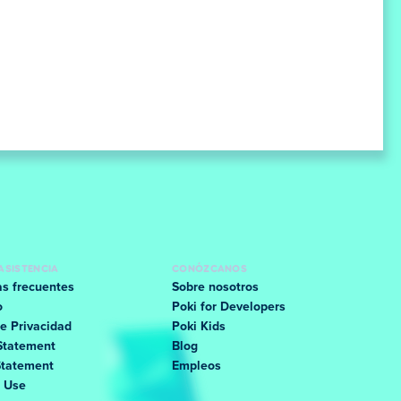
ASISTENCIA
CONÓZCANOS
s frecuentes
Sobre nosotros
o
Poki for Developers
e Privacidad
Poki Kids
Statement
Blog
Statement
Empleos
f Use