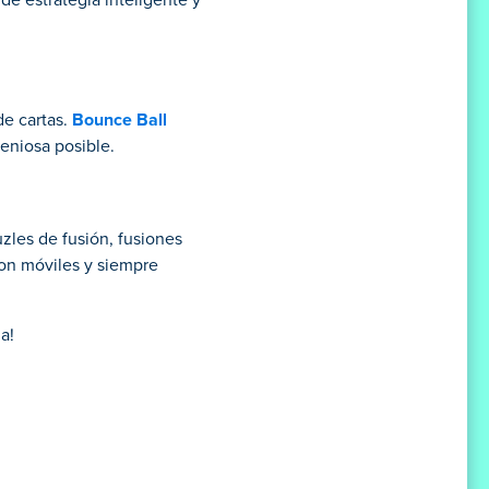
e estrategia inteligente y
de cartas.
Bounce Ball
geniosa posible.
uzles de fusión, fusiones
on móviles y siempre
a!