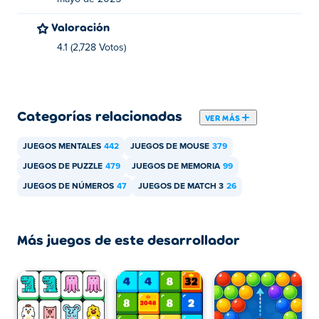
Valoración
Merge Mosaics se puede jugar en tu computadora y
dispositivos móviles como teléfonos y tabletas.
4.1 (2,728 Votos)
Categorías relacionadas
VER MÁS
JUEGOS MENTALES
442
JUEGOS DE MOUSE
379
JUEGOS DE PUZZLE
479
JUEGOS DE MEMORIA
99
JUEGOS DE NÚMEROS
47
JUEGOS DE MATCH 3
26
Más juegos de este desarrollador