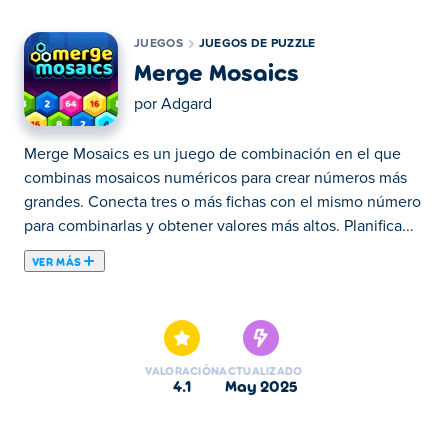
JUEGOS
JUEGOS DE PUZZLE
Merge Mosaics
por
Adgard
Merge Mosaics es un juego de combinación en el que
combinas mosaicos numéricos para crear números más
grandes. Conecta tres o más fichas con el mismo número
para combinarlas y obtener valores más altos. Planifica...
VER MÁS
Merge Mosaics es un juego de combinación en el que
combinas mosaicos numéricos para crear números más
grandes. Conecta tres o más fichas con el mismo número
para combinarlas y obtener valores más altos. Planifica
VALORACIÓN
ACTUALIZADO
estratégicamente tus movimientos y usa emocionantes
4.1
may 2025
potenciadores para mantener el tablero despejado y
aumentar tus números. ¿Podrás alcanzar el objetivo final