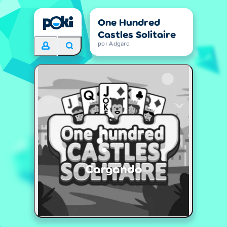
One Hundred
Castles Solitaire
por Adgard
Cargando