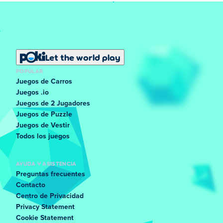
Let the world play
POPULAR
Juegos de Carros
Juegos .io
Juegos de 2 Jugadores
Juegos de Puzzle
Juegos de Vestir
Todos los juegos
AYUDA Y ASISTENCIA
Preguntas frecuentes
Contacto
Centro de Privacidad
Privacy Statement
Cookie Statement