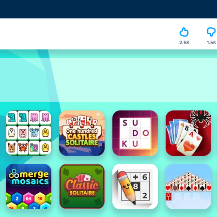
2.5K
1.5K