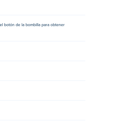
 el botón de la bombilla para obtener
inner
,
Encontrar los Caramelos
,