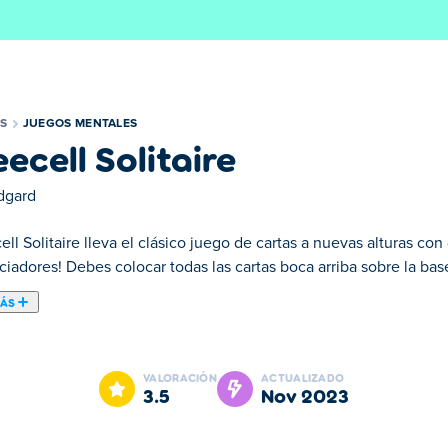
S
JUEGOS MENTALES
eecell Solitaire
dgard
ell Solitaire lleva el clásico juego de cartas a nuevas alturas co
iadores! Debes colocar todas las cartas boca arriba sobre la bas
MÁS
de cartas a nuevas alturas con distintas dificultades y emocionan
andolas del As al Rey por palo. Para ayudarte con tu estrategia, h
VALORACIÓN
ACTUALIZADO
cartas temporalmente. No te preocupes si te quedas atascado, si
3.5
nov 2023
tiles. ¡Para esos momentos más complicados, el botón de reprod
blema: utiliza la función deshacer para revertir tu último movim