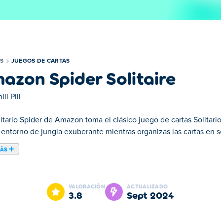
S
JUEGOS DE CARTAS
azon Spider Solitaire
ill Pill
litario Spider de Amazon toma el clásico juego de cartas Solitari
 entorno de jungla exuberante mientras organizas las cartas en s
MÁS
sico juego de cartas Solitario Spider y le da un giro salvaje! S
, compitiendo contra el reloj. Planifica tus movimientos para acu
VALORACIÓN
ACTUALIZADO
a avanzar. ¿Estás listo para conquistar la jungla de cartas?
3.8
sept 2024
pider?