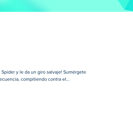
o Spider y le da un giro salvaje! Sumérgete
ecuencia, compitiendo contra el...
umérgete en un entorno de jungla exuberante
mular puntajes más altos y, si te quedas