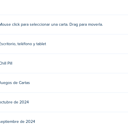
rrástrela para moverla!
re?
Mouse click para seleccionar una carta. Drag para moverla.
l Pill. ¡Este es su primer juego en Poki!
Solitaire gratis?
Escritorio, teléfono y tablet
atis en Poki.
Chill Pill
ire en dispositivos móviles y computadoras de escri
 tu computadora y dispositivos móviles como teléfonos y tableta
Juegos de Cartas
octubre de 2024
septiembre de 2024