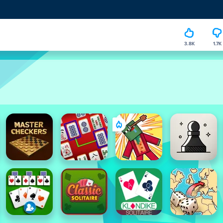
3.8K
1.7K