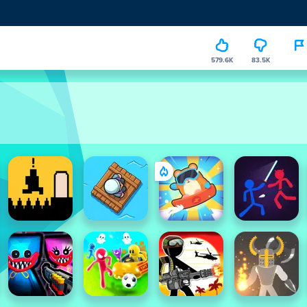
579.6K
83.5K