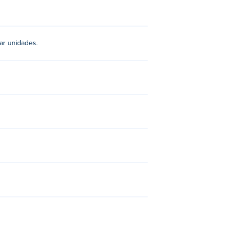
éltala encima de otra idéntica para
nar unidades.
 Round Racers
,
Merge Gangster Cars
,