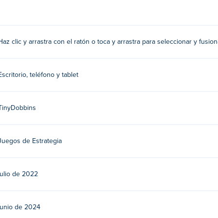
 para seleccionar y arrastrar unidades. Arrastra una unidad y su
Haz clic y arrastra con el ratón o toca y arrastra para seleccionar y fusio
Escritorio, teléfono y tablet
ns. Juega sus otros juegos casuales en Poki:
Stick Merge
,
Merge
TinyDobbins
 gratis?
i.
Juegos de Estrategia
ispositivos móviles y computadoras de escritorio?
julio de 2022
utadora y dispositivos móviles como teléfonos y tabletas.
junio de 2024