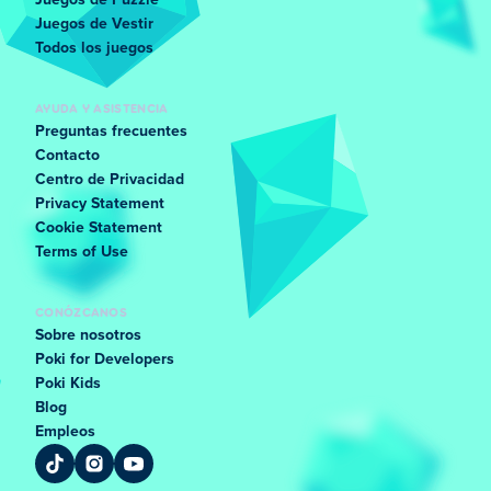
Juegos de Puzzle
Juegos de Vestir
Todos los juegos
AYUDA Y ASISTENCIA
Preguntas frecuentes
Contacto
Centro de Privacidad
Privacy Statement
Cookie Statement
Terms of Use
CONÓZCANOS
Sobre nosotros
Poki for Developers
Poki Kids
Blog
Empleos