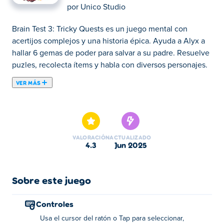
por
Unico Studio
Brain Test 3: Tricky Quests es un juego mental con
acertijos complejos y una historia épica. Ayuda a Alyx a
hallar 6 gemas de poder para salvar a su padre. Resuelve
puzles, recolecta ítems y habla con diversos personajes.
VER MÁS
Brain Test 3: Tricky Quests es un juego de rompecabezas
con docenas de preguntas complicadas y acertijos
acompañados de personajes coloridos con historias
originales. En la tercera entrega de esta serie de
VALORACIÓN
ACTUALIZADO
ejercicios para el cerebro, los nuevos rompecabezas te
4.3
jun 2025
permiten participar en la aventura y dar forma a la
historia. ¡Derrota a los criminales, escabulle a los
secuaces, vuela aviones, haz pociones, enfréntate a las
Sobre este juego
momias y mucho más! Debes pensar en tus pies y fuera
de la caja para resolver estos creativos acertijos. Todo lo
Controles
que ve en la pantalla podría ser la pista secreta para
Usa el cursor del ratón o Tap para seleccionar,