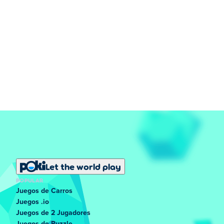
Haga clic o toque el ícono de video recompensado en la
parte inferior de la página para omitir un nivel en el que
está atrapado.
¿Quién es Alyx en Brain Test 3: Tricky Quests?
Alyx es nuestro protagonista y la heroína principal del
tercer juego Brain Test.
¿Cuál es el objetivo de Alyx en Brain Test 3:
Tricky Quests?
Alyx está tratando de obtener las seis gemas de poder
para salvar a su padre moribundo.
Let the world play
POPULAR
Juegos de Carros
Juegos .io
Juegos de 2 Jugadores