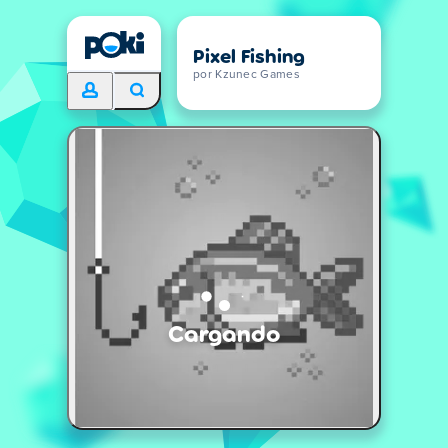
Pixel Fishing
por Kzunec Games
Cargando