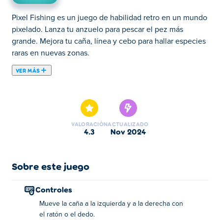
Pixel Fishing es un juego de habilidad retro en un mundo
pixelado. Lanza tu anzuelo para pescar el pez más
grande. Mejora tu caña, línea y cebo para hallar especies
raras en nuevas zonas.
VER MÁS
Pixel Fishing es un juego de pesca de estilo retro en el
que puedes demostrar tus increíbles habilidades de
pesca en un adorable mundo pixelado. Lanza tu anzuelo
al agua y pesca el pez más grande que encuentres. A
VALORACIÓN
ACTUALIZADO
medida que avances, mejora tu caña de pescar, la
4.3
nov 2024
longitud del sedal y el cebo para desbloquear especies
de peces raras y exóticas. Viaja a nuevas y hermosas
ubicaciones pixeladas y completa misiones diarias para
Sobre este juego
ganar recompensas especiales. ¿Estás listo para
embarcarte en esta aventura de pesca perfecta en
Controles
píxeles?
Mueve la caña a la izquierda y a la derecha con
el ratón o el dedo.