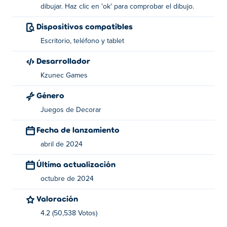
dibujar. Haz clic en 'ok' para comprobar el dibujo.
dibujar.
Dispositivos compatibles
¿Quién creó Draw Pixel Art?
Escritorio, teléfono y tablet
Draw Pixel Art es creado por Kzunec Games. ¡Este es su
Desarrollador
primer juego en Poki!
Kzunec Games
¿Cómo puedo jugar a Draw Pixel Art gratis?
Género
Puedes jugar a Draw Pixel Art gratis en Poki.
Juegos de Decorar
Fecha de lanzamiento
¿Puedo jugar a Draw Pixel Art en dispositivos
móviles y de escritorio?
abril de 2024
Última actualización
Draw Pixel Art se puede jugar en tu computadora y en
dispositivos móviles como teléfonos y tabletas.
octubre de 2024
Valoración
4.2 (50,538 Votos)