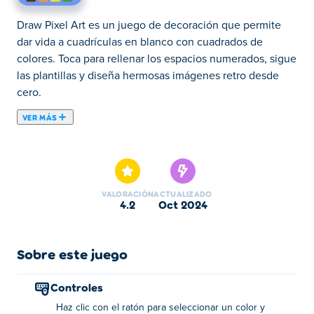
Draw Pixel Art es un juego de decoración que permite
dar vida a cuadrículas en blanco con cuadrados de
colores. Toca para rellenar los espacios numerados, sigue
las plantillas y diseña hermosas imágenes retro desde
cero.
VER MÁS
¡Draw Pixel Art es un juego de dibujo que te desafía a
completar pinturas de píxeles con precisión! Con más de
30 adorables imágenes para elegir, te sumergirás en un
mundo de creatividad. Tu tarea es rellenar cada píxel con
VALORACIÓN
ACTUALIZADO
el color correcto, siguiendo el ejemplo proporcionado.
4.2
oct 2024
Una vez que haya terminado, haga clic en "Aceptar" para
ver si ha recreado la imagen exactamente como se
muestra. ¿Quién es bueno dibujando pixel art?
Sobre este juego
¿Cómo jugar a Dibujar Pixel Art?
Controles
Haz clic con el ratón para seleccionar un color y
Haga clic para seleccionar un color y haga clic para