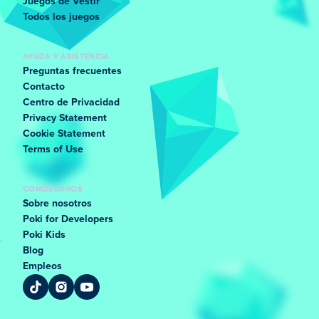
Juegos de Vestir
Todos los juegos
AYUDA Y ASISTENCIA
Preguntas frecuentes
Contacto
Centro de Privacidad
Privacy Statement
Cookie Statement
Terms of Use
CONÓZCANOS
Sobre nosotros
Poki for Developers
Poki Kids
Blog
Empleos