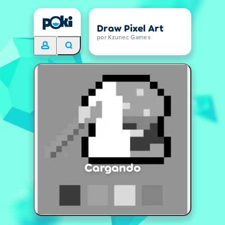
Draw Pixel Art
por Kzunec Games
Cargando