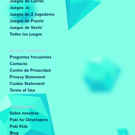
Juegos de Carros
Juegos .io
Juegos de 2 Jugadores
Juegos de Puzzle
Juegos de Vestir
Todos los juegos
AYUDA Y ASISTENCIA
Preguntas frecuentes
Contacto
Centro de Privacidad
Privacy Statement
Cookie Statement
Terms of Use
CONÓZCANOS
Sobre nosotros
Poki for Developers
Poki Kids
Blog