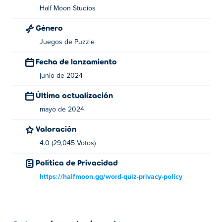
Half Moon Studios
Picture it? es creado por Half Moon Studios. ¡Este es su
primer juego en Poki!
Género
¿Cómo puedo jugar Picture it? ¿gratis?
Juegos de Puzzle
Fecha de lanzamiento
¿Puedes jugar Picture it? gratis en Poki.
junio de 2024
¿Puedo jugar Picture it? ¿En dispositivos
Última actualización
móviles y de escritorio?
mayo de 2024
Picture it? se puede jugar en su computadora y
Valoración
dispositivos móviles como teléfonos y tabletas.
4.0 (29,045 Votos)
Política de Privacidad
https://halfmoon.gg/word-quiz-privacy-policy