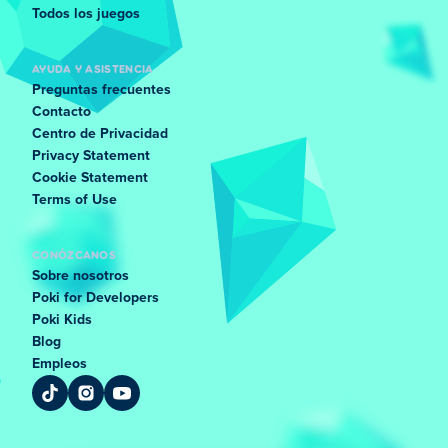
Todos los juegos
AYUDA Y ASISTENCIA
Preguntas frecuentes
Contacto
Centro de Privacidad
Privacy Statement
Cookie Statement
Terms of Use
CONÓZCANOS
Sobre nosotros
Poki for Developers
Poki Kids
Blog
Empleos