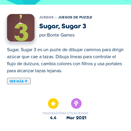
JUEGOS
JUEGOS DE PUZZLE
Sugar, Sugar 3
por
Bonte Games
Sugar, Sugar 3 es un puzle de dibujar caminos para dirigir
azúcar que cae a tazas. Dibuja líneas para controlar el
flujo de dulzura, cambia colores con filtros y usa portales
para alcanzar tazas lejanas.
VER MÁS
¡Vierte los granos de azúcar en la taza! En esta secuela
de puzzles, debes dibujar rampas y caminos curvos. Los
niveles avanzados incluyen múltiples tazas y filtros de
café. Guía el azúcar por filtros de colores para hacer
VALORACIÓN
ACTUALIZADO
juego con las tazas correspondientes. ¡Usa los
4.4
mar 2021
teletransportadores para lograr la victoria en Sugar, Sugar
3!