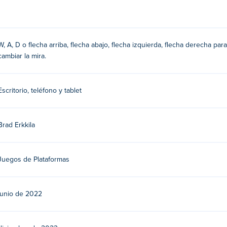
W, A, D o flecha arriba, flecha abajo, flecha izquierda, flecha derecha par
cambiar la mira.
Escritorio, teléfono y tablet
 Juega sus otros juegos de rompecabezas casuales y entretenido
Brad Erkkila
gratis?
Juegos de Plataformas
junio de 2022
positivos móviles y computadoras de escritorio?
dora y dispositivos móviles como teléfonos y tabletas.