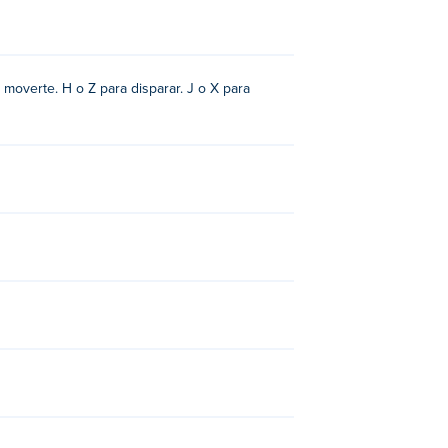
a moverte. H o Z para disparar. J o X para
s en Poki: squish-machine-2,
Castle Pals
,