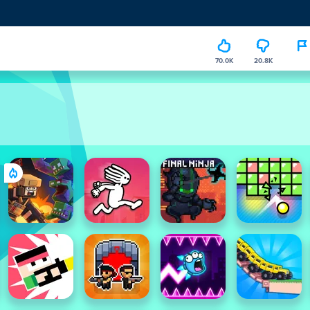
70.0K
20.8K