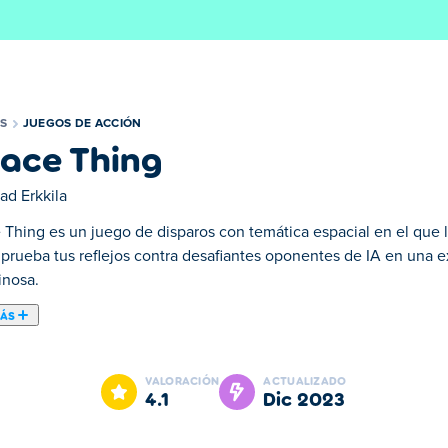
S
JUEGOS DE ACCIÓN
ace Thing
ad Erkkila
 Thing es un juego de disparos con temática espacial en el que l
 prueba tus reflejos contra desafiantes oponentes de IA en una 
inosa.
MÁS
mática espacial en el que luchas por dominar el espacio exterior
iencia arcade despiadada y vertiginosa. Desbloquearás tonelad
VALORACIÓN
ACTUALIZADO
es que veas y usa tu escudo regularmente si quieres ser bueno pa
4.1
dic 2023
 diversión. Y no te olvides de jugar multijugador local contra t