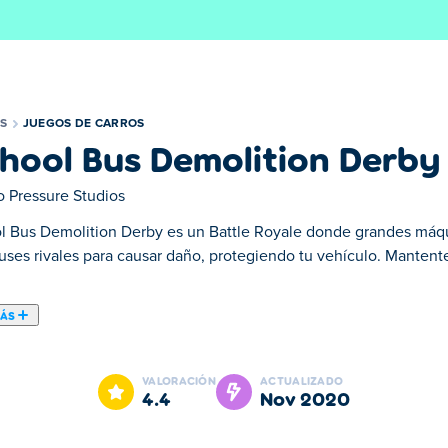
S
JUEGOS DE CARROS
hool Bus Demolition Derby
 Pressure Studios
l Bus Demolition Derby es un Battle Royale donde grandes máq
uses rivales para causar daño, protegiendo tu vehículo. Mantent
MÁS
n Derby. School Bus Demolition Derby es uno de nuestros Juego
VALORACIÓN
ACTUALIZADO
4.4
nov 2020