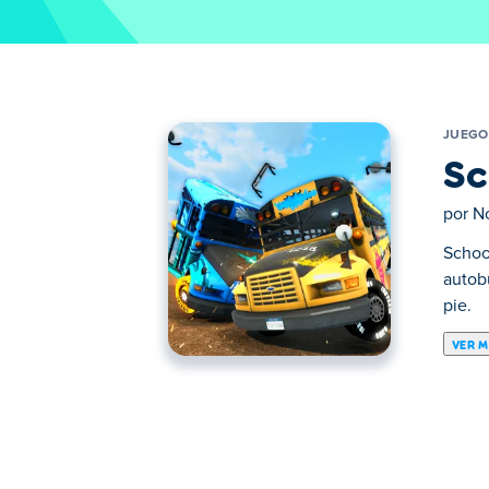
JUEGO
Sc
por
No
Schoo
autob
pie.
VER 
Aquí puedes jugar a School Bus Demolitio