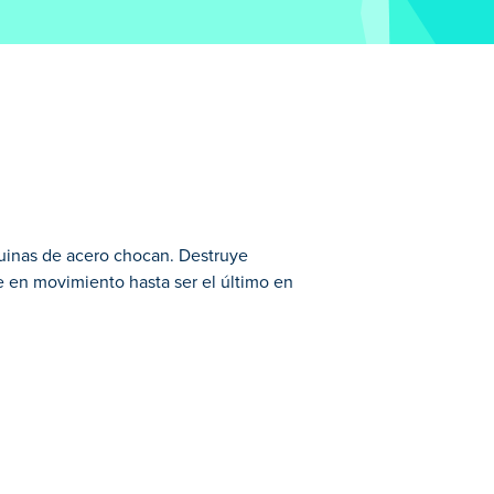
uinas de acero chocan. Destruye
e en movimiento hasta ser el último en
s de Carros seleccionados.