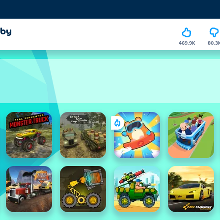
rby
469.9K
80.3