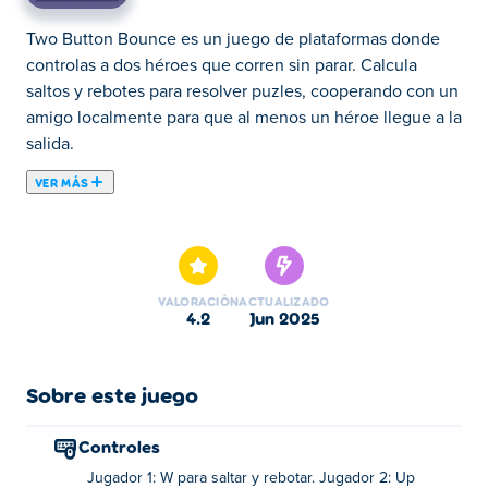
Two Button Bounce es un juego de plataformas donde
controlas a dos héroes que corren sin parar. Calcula
saltos y rebotes para resolver puzles, cooperando con un
amigo localmente para que al menos un héroe llegue a la
salida.
VER MÁS
Two Button Bounce es una emocionante actualización
del divertido juego de rompecabezas One Button
Bounce. En esta actualización dinámica, encontrarás no
uno, sino dos personajes corriendo constantemente de
VALORACIÓN
ACTUALIZADO
un lado a otro en una plataforma. El objetivo es encontrar
4.2
jun 2025
el momento adecuado para saltar y rebotar en las
paredes para resolver el rompecabezas y salir. ¡El secreto
es la colaboración! Un personaje necesita ayudar al otro
Sobre este juego
a conseguir la llave. ¡Mientras un personaje llegue a la
salida, pasarás de nivel! ¿Sabes qué es lo mejor? ¡Puedes
Controles
jugar con tus amigos! ¡Invita a tus amigos a entrar en
Jugador 1: W para saltar y rebotar. Jugador 2: Up