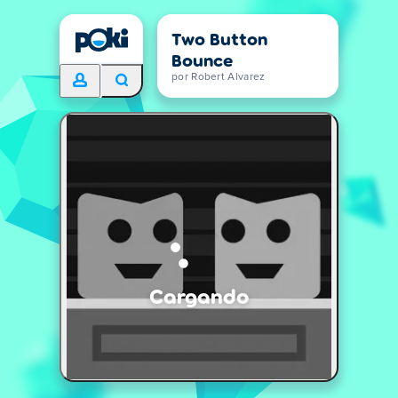
Two Button
Bounce
por Robert Alvarez
Cargando