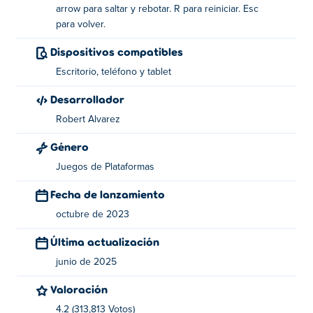
acción juntos!
arrow para saltar y rebotar. R para reiniciar. Esc
para volver.
¿Cómo jugar al rebote de dos botones?
Dispositivos compatibles
Jugador 1: W para saltar y rebotar en las paredes.
Escritorio, teléfono y tablet
Jugador 2: Flecha hacia arriba para saltar y
Desarrollador
rebotar en las paredes.
Robert Alvarez
Restablecer: R
Género
Atrás: Esc
Juegos de Plataformas
¿Quién creó Two Button Bounce?
Fecha de lanzamiento
octubre de 2023
Two Button Bounce es creado por Robert Alvarez.
Tienen otros juegos de pensamiento
Poki
:
Blockins
,
One
Última actualización
Button Bounce
,
Ledge Throw
,
Platform Countdown
,
Hop
junio de 2025
Warp
,
Plactions
,
Jumping Clones
,
Big Tall Small
,
Teleport
Jumper
,
Block Toggle
,
Isotiles
,
Chessformer
,
Resizer
y
Valoración
Time Clones
!
4.2 (313,813 Votos)