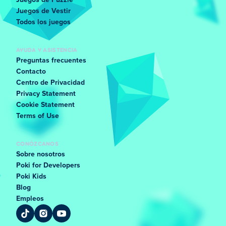
Juegos de Puzzle
Juegos de Vestir
Todos los juegos
AYUDA Y ASISTENCIA
Preguntas frecuentes
Contacto
Centro de Privacidad
Privacy Statement
Cookie Statement
Terms of Use
CONÓZCANOS
Sobre nosotros
Poki for Developers
Poki Kids
Blog
Empleos