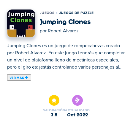
JUEGOS
JUEGOS DE PUZZLE
Jumping Clones
por
Robert Alvarez
Jumping Clones es un juego de rompecabezas creado
por Robert Alvarez. En este juego tendrás que completar
un nivel de plataforma lleno de mecánicas especiales,
pero el giro es: ¡estás controlando varios personajes al...
VER MÁS
Jumping Clones es un juego de rompecabezas creado
por Robert Alvarez. En este juego tendrás que completar
un nivel de plataforma lleno de mecánicas especiales,
pero el giro es: ¡estás controlando varios personajes al
VALORACIÓN
ACTUALIZADO
mismo tiempo! Tendrás que usar tus habilidades de
3.8
oct 2022
pensamiento para sincronizar movimientos o usar el
terreno para moverte. ¿Serás capaz de completar todos