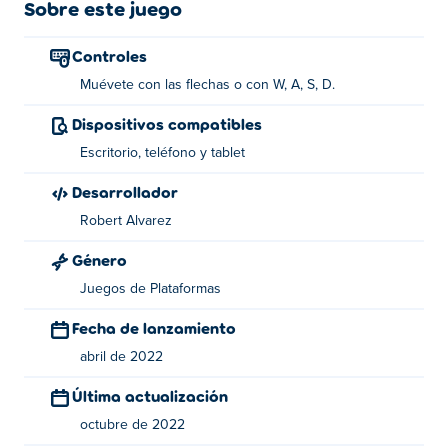
los niveles? ¡saltemos!
Sobre este juego
Control S:
Controles
Muévete con las flechas o con W, A, S, D.
Teclas de flecha o WASD
Dispositivos compatibles
Sobre el creador:
Escritorio, teléfono y tablet
Jumping Clones fue creado por Robert Alvarez. tienen
Desarrollador
otros juegos
Poki
:
Resizer
,
Block Toggle
y
Isotiles
.
Robert Alvarez
Género
Juegos de Plataformas
Fecha de lanzamiento
abril de 2022
Última actualización
octubre de 2022