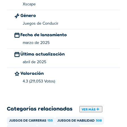
¿Cómo puedo jugar Sweet Ball Sprint gratis?
Xscape
Género
Puedes jugar Sweet Ball Sprint gratis en Poki.
Juegos de Conducir
¿Puedo jugar Sweet Ball Sprint en dispositivos
Fecha de lanzamiento
móviles y computadoras de escritorio?
marzo de 2025
Sweet Ball Sprint se puede jugar en tu computadora y
Última actualización
dispositivos móviles como teléfonos y tabletas.
abril de 2025
Valoración
4.3 (211,053 Votos)
Categorías relacionadas
VER MÁS
JUEGOS DE CARRERAS
155
JUEGOS DE HABILIDAD
508