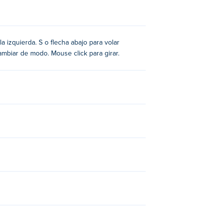
la izquierda. S o flecha abajo para volar
ambiar de modo. Mouse click para girar.
n esa dirección de forma más pronunciada.
rojo a su alrededor, ¡les dispararás
!