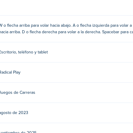
para jugar en el escritorio:
W o flecha arriba para volar hacia abajo. A o flecha izquierda para volar a 
hacia arriba. D o flecha derecha para volar a la derecha. Spacebar para c
a abajo
a izquierda
Escritorio, teléfono y tablet
arriba
 derecha
Radical Play
Juegos de Carreras
 el que quieras girar. Si haces clic varias veces, podrás girar e
ntro de tu campo de visión y, una vez que el cuadrado se vuelva 
agosto de 2023
onar la barra espaciadora cambiarás el modo de carrera a ataque