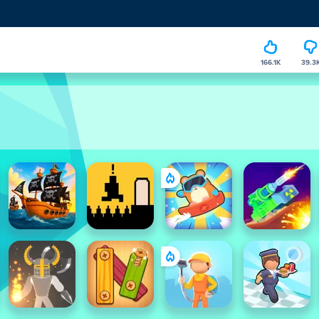
166.1K
39.3