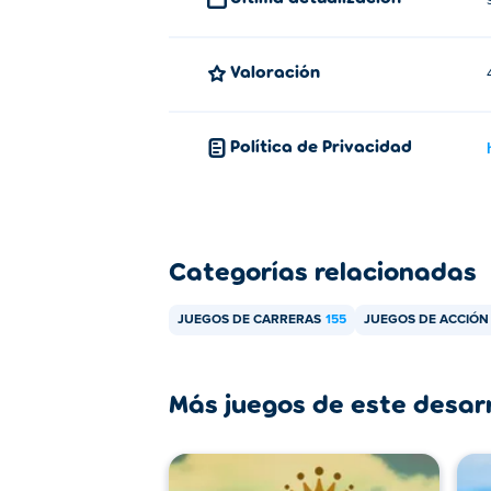
Sky Mad es una creación de Radical Play. 
Champions League
!
Valoración
¿Cómo puedo jugar Sky Mad grati
Política de Privacidad
Puedes jugar a Sky Mad gratis en Poki.
¿Puedo jugar Sky Mad en dispositi
Sky Mad se puede jugar en tu computadora
Categorías relacionadas
JUEGOS DE CARRERAS
155
JUEGOS DE ACCIÓN
Más juegos de este desar