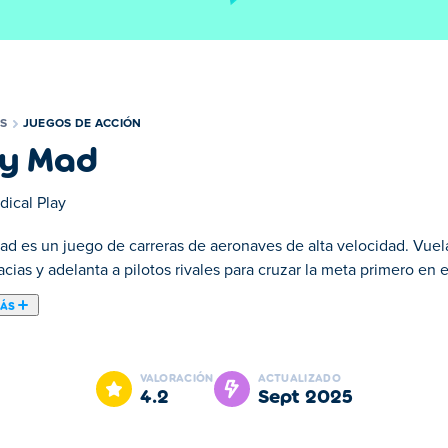
S
JUEGOS DE ACCIÓN
y Mad
dical Play
ad es un juego de carreras de aeronaves de alta velocidad. Vuel
cias y adelanta a pilotos rivales para cruzar la meta primero en 
MÁS
un avión de combate rodeado de desierto para poder correr libr
 de combate en el que controlas un avión y tienes que competi
VALORACIÓN
ACTUALIZADO
har y competir durante el juego, así que si estás perdiendo la ca
4.2
sept 2025
s aviones para desbloquear. ¿Podrás convertirte en el piloto de