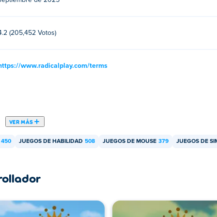
septiembre de 2025
Juega a sus otros juegos en Poki:
Soccer Skills World Cup
,
Soccer
4.2 (205,452 Votos)
s?
https://www.radicalplay.com/terms
vos móviles y computadoras de escritorio?
 y dispositivos móviles como teléfonos y tabletas.
VER MÁS
450
JUEGOS DE HABILIDAD
508
JUEGOS DE MOUSE
379
JUEGOS DE S
rollador