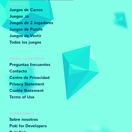
POPULAR
Juegos de Carros
Juegos .io
Juegos de 2 Jugadores
Juegos de Puzzle
Juegos de Vestir
Todos los juegos
AYUDA Y ASISTENCIA
Preguntas frecuentes
Contacto
Centro de Privacidad
Privacy Statement
Cookie Statement
Terms of Use
CONÓZCANOS
Sobre nosotros
Poki for Developers