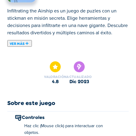
Infiltrating the Airship es un juego de puzles con un
stickman en misión secreta. Elige herramientas y
decisiones para infiltrarte en una nave gigante. Descubre
resultados divertidos y múltiples caminos al éxito.
VER MÁS
Infiltrating the Airship es la cuarta entrega de la popular
serie de juegos Henry Stickmin. ¡Intenta no fallar durante
una misión mortal en el cielo! Infiltrarse en el dirigible te
desafía a tomar decisiones arriesgadas en situaciones de
VALORACIÓN
ACTUALIZADO
vida o muerte. Comenzarás eligiendo el auricular, la bala
4.8
dic 2023
de cañón, la pistola de agarre o la mano pegajosa. Cada
escena presenta una nueva forma de morir. ¿Ya has
descubierto todos los finales posibles? Puedes encontrar
Sobre este juego
todos los juegos de Henry Stickman en Poki para jugar
gratis en línea ahora.
Controles
Haz clic (Mouse click) para interactuar con
Cómo jugar:
objetos.