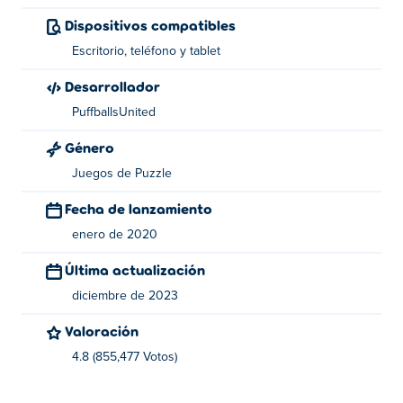
Utilice el botón izquierdo del ratón para interactuar con
Dispositivos compatibles
los objetos.
Escritorio, teléfono y tablet
Sobre el creador:
Desarrollador
PuffballsUnited
Infiltrarse en el dirigible fue creado por Puffballs United.
Juega sus otros juegos legendarios de Henry Stickmin en
Género
Poki:
Romper La Alcancía
,
Escaping the Prison
,
Stealing
Juegos de Puzzle
the Diamond
y
Fleeing the Complex
Fecha de lanzamiento
enero de 2020
Última actualización
diciembre de 2023
Valoración
4.8 (855,477 Votos)