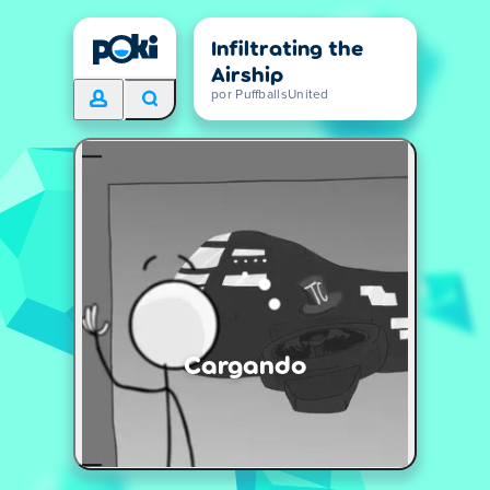
Infiltrating the
Airship
por PuffballsUnited
Cargando