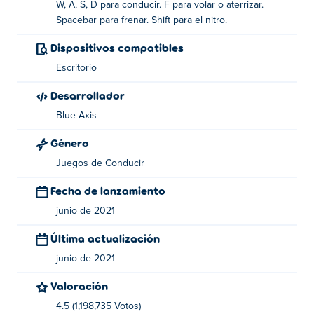
W, A, S, D para conducir. F para volar o aterrizar.
Cómo jugar:
Spacebar para frenar. Shift para el nitro.
Drive - teclas WASD
Dispositivos compatibles
Escritorio
Volar (o aterrizar) - F
Desarrollador
Freno - barra espaciadora
Blue Axis
Nitro - Cambio
Género
Sobre el creador:
Juegos de Conducir
Flying Car Simulator fue creado por Blue Axis. Este es su
Fecha de lanzamiento
primer juego en Poki!
junio de 2021
Última actualización
junio de 2021
Valoración
4.5 (1,198,735 Votos)