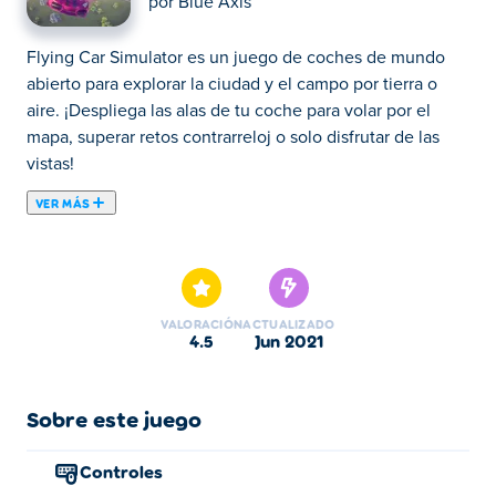
por
Blue Axis
Flying Car Simulator es un juego de coches de mundo
abierto para explorar la ciudad y el campo por tierra o
aire. ¡Despliega las alas de tu coche para volar por el
mapa, superar retos contrarreloj o solo disfrutar de las
vistas!
VER MÁS
Flying Car Simulator es un juego de conducción en 3D
creado por Blue Axis. En este juego, puedes conducir
libremente por la ciudad o volar directamente si conducir
es demasiado aburrido para ti. Disfrute de la vista de la
VALORACIÓN
ACTUALIZADO
ciudad desde arriba mientras recorre los aros en el aire
4.5
jun 2021
para mostrar sus habilidades de vuelo y demostrar que
puede aceptar un desafío. Hay varios coches para elegir,
así que elija el que mejor se adapte a sus necesidades. ¡Y
Sobre este juego
no te olvides de aprovechar el nitro para un dulce
impulso de velocidad!
Controles