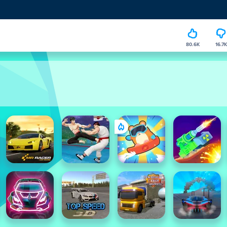
80.6K
16.7K