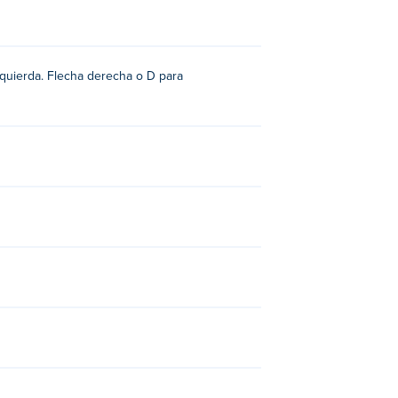
izquierda. Flecha derecha o D para
y la derecha!
y
Tunnel Rush 2
!