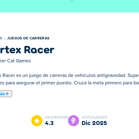
S
JUEGOS DE CARRERAS
rtex Racer
eer Cat Games
 Racer es un juego de carreras de vehículos antigravedad. Supera
es para asegurar el primer puesto. Cruza la meta primero para ba
MÁS
ria en Vortex Racer! En este juego de carreras en 3D, pilotas un 
n el dinero que ganes al ganar carreras, podrás mejorar tu nave pa
VALORACIÓN
ACTUALIZADO
es por el camino para disparar a tus rivales. Si los alcanzas, sald
4.3
dic 2025
 También hay niveles contrarreloj, donde tendrás que conducir lo
 universo?