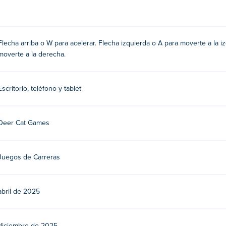
riba o W para acelerar!
Flecha arriba o W para acelerar. Flecha izquierda o A para moverte a la 
erda y derecha o las teclas A y D para moverse hacia la izquierda 
moverte a la derecha.
Escritorio, teléfono y tablet
es. Juega a sus otros juegos en Poki:
Blaze Drifter
,
Tunnel Rush
gratis?
Deer Cat Games
.
Juegos de Carreras
spositivos móviles y computadoras de escritorio?
dora y dispositivos móviles como teléfonos y tabletas.
abril de 2025