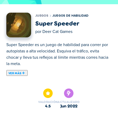
JUEGOS
JUEGOS DE HABILIDAD
Super Speeder
por
Deer Cat Games
Super Speeder es un juego de habilidad para correr por
autopistas a alta velocidad. Esquiva el tráfico, evita
chocar y lleva tus reflejos al límite mientras corres hacia
la meta.
VER MÁS
Aquí puedes jugar a Super Speeder. Super Speeder es
uno de nuestros Juegos de Habilidad seleccionados.
VALORACIÓN
ACTUALIZADO
4.5
jun 2022