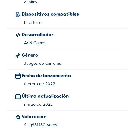
el nitro.
Jugador 1:
Dispositivos compatibles
Conducir - WASD o teclas de flecha
Escritorio
Nitro - N
Desarrollador
Cambiar cámara - C
AYN-Games
Género
Jugador 2:
Juegos de Carreras
Conducir - WASD o teclas de flecha
Fecha de lanzamiento
Nitro-T
febrero de 2022
¿Quién creó Cyber Cars Punk Racing?
Última actualización
Cyber Cars Punk Racing fue creado por AYN Games.
marzo de 2022
Hacen juegos realistas de carreras y conducción en 3D.
Valoración
Este es su primer juego en Poki!
4.4 (981,180 Votos)