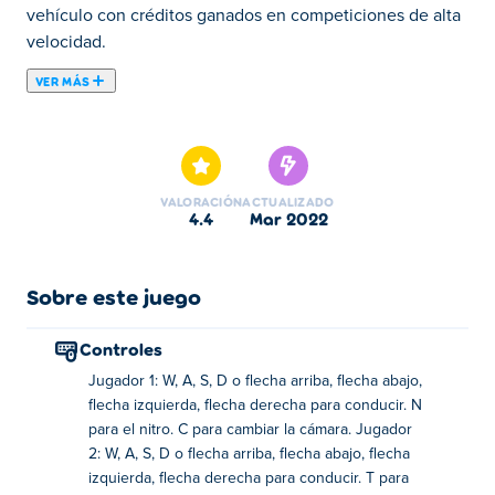
vehículo con créditos ganados en competiciones de alta
velocidad.
VER MÁS
Cyber Cars Punk Racing es un juego de conducción en
3D en el que participas en carreras de coches de alta
velocidad en una ciudad futurista altísima. Acelera a
fondo y quema el asfalto mientras esquivas y pasas a tus
VALORACIÓN
ACTUALIZADO
oponentes, activa el nitro para acelerar aún más y ¡haz lo
4.4
mar 2022
que sea necesario para ganar la carrera! Puedes
recolectar dinero completando misiones y gastarlo en
máscaras, actualizaciones y autos nuevos. Juega Free
Sobre este juego
Ride para recolectar diamantes y desbloquear un auto
secreto aún más genial. También hay otros modos de
Controles
juego desafiantes como Career, Hot Chase y Battle
Jugador 1: W, A, S, D o flecha arriba, flecha abajo,
Arena. ¿Puedes demostrar tu necesidad de velocidad y
flecha izquierda, flecha derecha para conducir. N
ser el mejor corredor en esta ciudad cibernética?
para el nitro. C para cambiar la cámara. Jugador
2: W, A, S, D o flecha arriba, flecha abajo, flecha
¿Cómo jugar Cyber Cars Punk Racing?
izquierda, flecha derecha para conducir. T para