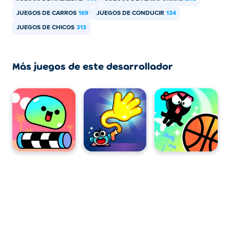
JUEGOS DE CARROS
169
JUEGOS DE CONDUCIR
134
¿Blumgi Rocket tiene personalización y
JUEGOS DE CHICOS
313
máscaras?
Si. Puedes desbloquear nuevas máscaras y nuevos
Más juegos de este desarrollador
vehículos coloridos en Blumgi Rocket.