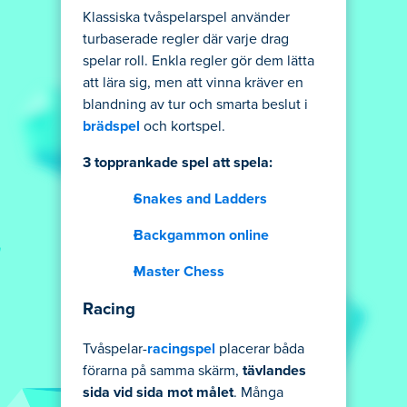
Klassiska tvåspelarspel använder
turbaserade regler där varje drag
spelar roll. Enkla regler gör dem lätta
att lära sig, men att vinna kräver en
blandning av tur och smarta beslut i
brädspel
och kortspel.
3 topprankade spel att spela:
Snakes and Ladders
Backgammon online
Master Chess
Racing
Tvåspelar-
racingspel
placerar båda
förarna på samma skärm,
tävlandes
sida vid sida mot målet
. Många