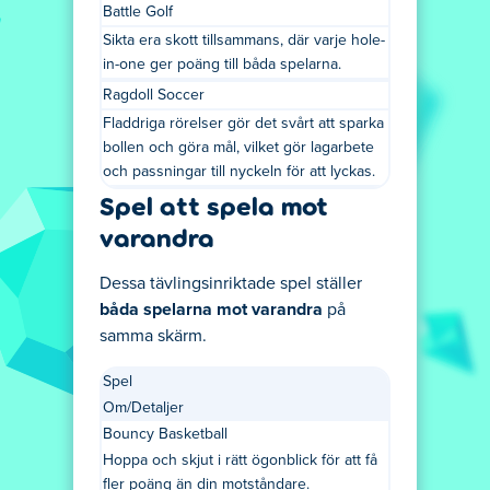
Battle Golf
Sikta era skott tillsammans, där varje hole-
in-one ger poäng till båda spelarna.
Ragdoll Soccer
Fladdriga rörelser gör det svårt att sparka
bollen och göra mål, vilket gör lagarbete
och passningar till nyckeln för att lyckas.
Spel att spela mot
varandra
Dessa tävlingsinriktade spel ställer
båda spelarna mot varandra
på
samma skärm.
Spel
Om/Detaljer
Bouncy Basketball
Hoppa och skjut i rätt ögonblick för att få
fler poäng än din motståndare.