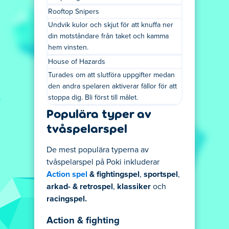
Rooftop Snipers
Undvik kulor och skjut för att knuffa ner
din motståndare från taket och kamma
hem vinsten.
House of Hazards
Turades om att slutföra uppgifter medan
den andra spelaren aktiverar fällor för att
stoppa dig. Bli först till målet.
Populära typer av
tvåspelarspel
De mest populära typerna av
tvåspelarspel på Poki inkluderar
Action spel
& fightingspel
,
sportspel
,
arkad- & retrospel
,
klassiker
och
racingspel.
Action & fighting