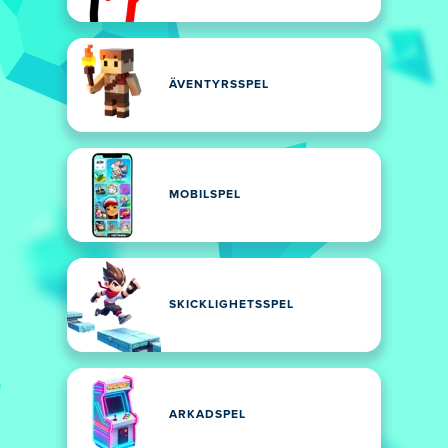
ÄVENTYRSSPEL
MOBILSPEL
SKICKLIGHETSSPEL
ARKADSPEL