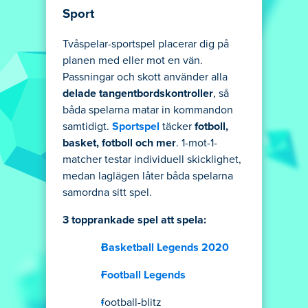
Sport
Tvåspelar-sportspel placerar dig på
planen med eller mot en vän.
Passningar och skott använder alla
delade tangentbordskontroller
, så
båda spelarna matar in kommandon
samtidigt.
Sportspel
täcker
fotboll,
basket, fotboll och mer
. 1-mot-1-
matcher testar individuell skicklighet,
medan laglägen låter båda spelarna
samordna sitt spel.
3 topprankade spel att spela:
Basketball Legends 2020
Football Legends
football-blitz