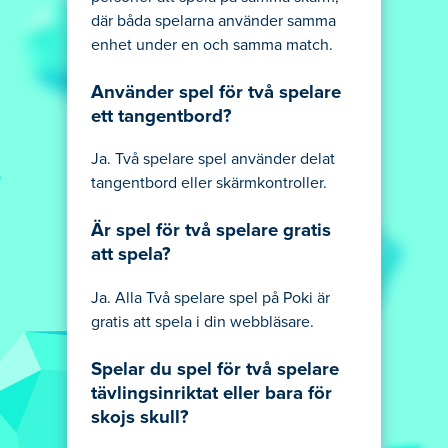
där båda spelarna använder samma
enhet under en och samma match.
Använder spel för två spelare
ett tangentbord?
Ja. Två spelare spel använder delat
tangentbord eller skärmkontroller.
Är spel för två spelare gratis
att spela?
Ja. Alla Två spelare spel på Poki är
gratis att spela i din webbläsare.
Spelar du spel för två spelare
tävlingsinriktat eller bara för
skojs skull?