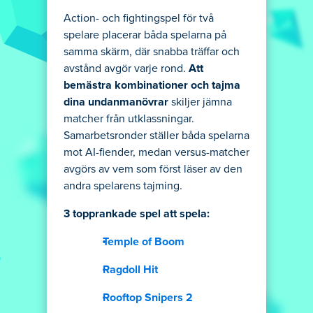
Action- och fightingspel för två
spelare placerar båda spelarna på
samma skärm, där snabba träffar och
avstånd avgör varje rond.
Att
bemästra kombinationer och tajma
dina undanmanövrar
skiljer jämna
matcher från utklassningar.
Samarbetsronder ställer båda spelarna
mot AI-fiender, medan versus-matcher
avgörs av vem som först läser av den
andra spelarens tajming.
3 topprankade spel att spela:
Temple of Boom
Ragdoll Hit
Rooftop Snipers 2