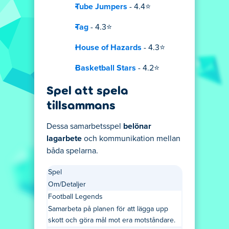
Tube Jumpers
- 4.4⭐
Tag
- 4.3⭐
House of Hazards
- 4.3⭐
Basketball Stars
- 4.2⭐
Spel att spela
tillsammans
Dessa samarbetsspel
belönar
lagarbete
och kommunikation mellan
båda spelarna.
Spel
Om/Detaljer
Football Legends
Samarbeta på planen för att lägga upp
skott och göra mål mot era motståndare.