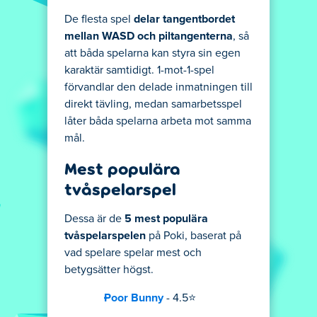
De flesta spel
delar tangentbordet
mellan WASD och piltangenterna
, så
att båda spelarna kan styra sin egen
karaktär samtidigt. 1-mot-1-spel
förvandlar den delade inmatningen till
direkt tävling, medan samarbetsspel
låter båda spelarna arbeta mot samma
mål.
Mest populära
tvåspelarspel
Dessa är de
5 mest populära
tvåspelarspelen
på Poki, baserat på
vad spelare spelar mest och
betygsätter högst.
Poor Bunny
- 4.5⭐