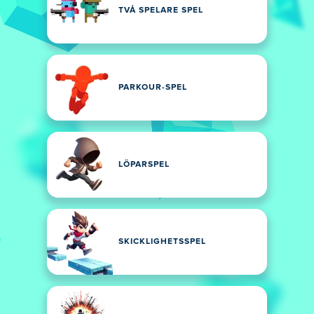
TVÅ SPELARE SPEL
PARKOUR-SPEL
LÖPARSPEL
SKICKLIGHETSSPEL