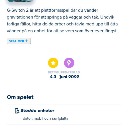
G-Switch 2 är ett plattformsspel där du vänder
gravitationen för att springa på väggar och tak. Undvik
farliga fällor, hitta dolda orber och tävla med upp till åtta
vänner på en enhet för att se vem som överlever längst.
VISA MER
Här kan du spela G-Switch 2. G-Switch 2 är ett av våra
utvalda Action spel.
BETYG
UPPDATERAD
4.3
juni 2022
Om spelet
Stödda enheter
dator, mobil och surfplatta