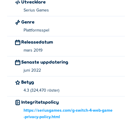
Utvecklare
Serius Games
Genre
Plattformsspel
Releasedatum
mars 2019
Senaste uppdatering
juni 2022
Betyg
4.3 (324,470 röster)
Integritetspolicy
https://seriusgames.com/g-switch-4-web-game
-privacy-policy.html