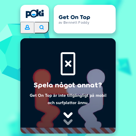
Get On Top
av Bennett Foddy
Spela något annat?
Get On Top är inte tillgängligt på mobil
och surfplattor ännu.