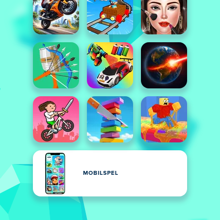
MOBILSPEL