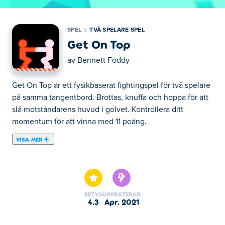
SPEL
TVÅ SPELARE SPEL
Get On Top
av
Bennett Foddy
Get On Top är ett fysikbaserat fightingspel för två spelare
på samma tangentbord. Brottas, knuffa och hoppa för att
slå motståndarens huvud i golvet. Kontrollera ditt
momentum för att vinna med 11 poäng.
VISA MER
Här kan du spela Get On Top. Get On Top är ett av våra
utvalda Två spelare spel.
BETYG
UPPDATERAD
4.3
apr. 2021