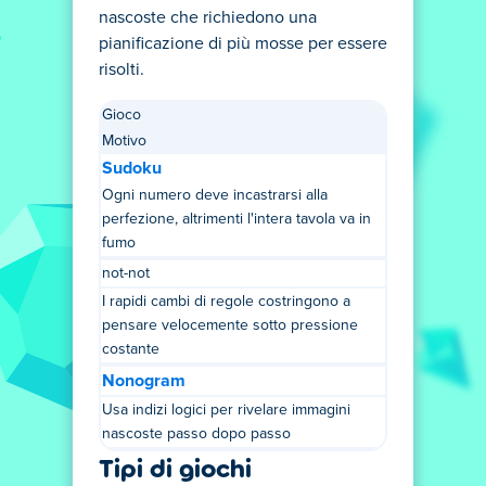
nascoste che richiedono una
pianificazione di più mosse per essere
risolti.
Gioco
Motivo
Sudoku
Ogni numero deve incastrarsi alla
perfezione, altrimenti l'intera tavola va in
fumo
not-not
I rapidi cambi di regole costringono a
pensare velocemente sotto pressione
costante
Nonogram
Usa indizi logici per rivelare immagini
nascoste passo dopo passo
Tipi di giochi