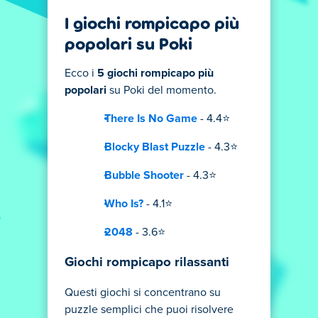
I giochi rompicapo più
popolari su Poki
Ecco i
5 giochi rompicapo più
popolari
su Poki del momento.
There Is No Game
- 4.4⭐
Blocky Blast Puzzle
- 4.3⭐
Bubble Shooter
- 4.3⭐
Who Is?
- 4.1⭐
2048
- 3.6⭐
Giochi rompicapo rilassanti
Questi giochi si concentrano su
puzzle semplici che puoi risolvere