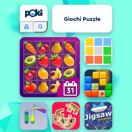
Giochi Puzzle