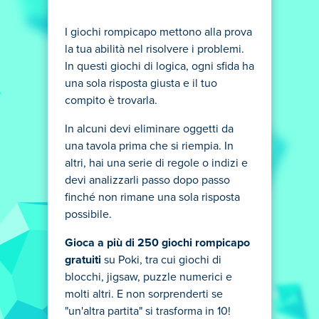
I giochi rompicapo mettono alla prova
la tua abilità nel risolvere i problemi.
In questi giochi di logica, ogni sfida ha
una sola risposta giusta e il tuo
compito è trovarla.
In alcuni devi eliminare oggetti da
una tavola prima che si riempia. In
altri, hai una serie di regole o indizi e
devi analizzarli passo dopo passo
finché non rimane una sola risposta
possibile.
Gioca a più di 250 giochi rompicapo
gratuiti
su Poki, tra cui giochi di
blocchi, jigsaw, puzzle numerici e
molti altri. E non sorprenderti se
"un'altra partita" si trasforma in 10!