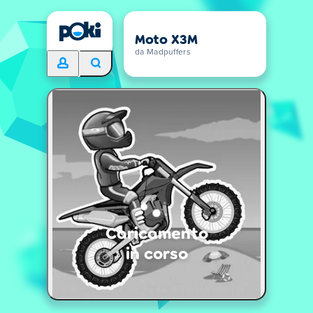
Moto X3M
da Madpuffers
Caricamento
in corso