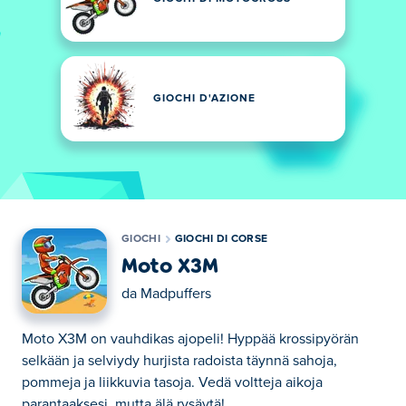
GIOCHI D'AZIONE
GIOCHI
GIOCHI DI CORSE
Moto X3M
da
Madpuffers
Moto X3M on vauhdikas ajopeli! Hyppää krossipyörän
selkään ja selviydy hurjista radoista täynnä sahoja,
pommeja ja liikkuvia tasoja. Vedä voltteja aikoja
parantaaksesi, mutta älä rysäytä!