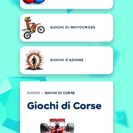
GIOCHI DI MOTOCROSS
GIOCHI D'AZIONE
GIOCHI
GIOCHI DI CORSE
Giochi di Corse