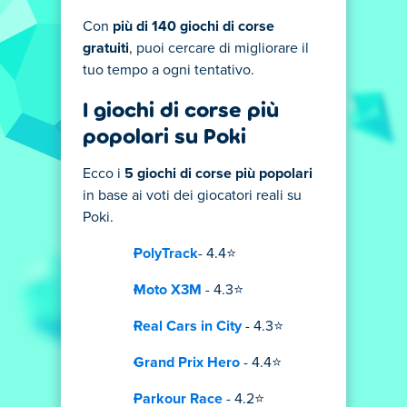
Con
più di 140 giochi di corse
gratuiti
, puoi cercare di migliorare il
tuo tempo a ogni tentativo.
I giochi di corse più
popolari su Poki
Ecco i
5 giochi di corse più popolari
in base ai voti dei giocatori reali su
Poki.
PolyTrack
- 4.4⭐
Moto X3M
- 4.3⭐
Real Cars in City
- 4.3⭐
Grand Prix Hero
- 4.4⭐
Parkour Race
- 4.2⭐