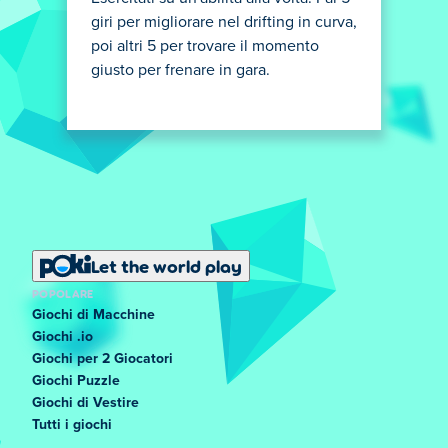
giri per migliorare nel drifting in curva,
poi altri 5 per trovare il momento
giusto per frenare in gara.
Let the world play
POPOLARE
Giochi di Macchine
Giochi .io
Giochi per 2 Giocatori
Giochi Puzzle
Giochi di Vestire
Tutti i giochi