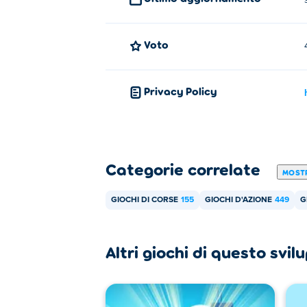
Stickman Hook è stato creato da Madbox, un
Race
Voto
Come posso giocare a Stickman H
Privacy Policy
Puoi giocare a Stickman Hook gratuitamen
Posso giocare a Stickman Hook su 
Stickman Hook può essere giocato sul compu
Categorie correlate
MOSTR
Posso giocare a Stickman Hook co
GIOCHI DI CORSE
155
GIOCHI D'AZIONE
449
G
Sì! Stickman Hook è un gioco per giocatore
Altri giochi di questo svi