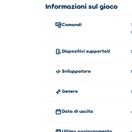
Informazioni sul gioco
Qual è il nuovo aggiornamento?
Comandi
Stickman Hook è ora più emozionante che ma
lobby privata per sfidare i tuoi amici.
Quali sono i suggerimenti e i trucc
Dispositivi supportati
Non farti distrarre da ogni gancio 
Potresti ancora dondolarti anche se
Sviluppatore
Come si gioca a Stickman Hook?
Genere
Spazio/clic sinistro del mouse - Ti
Quanti livelli ci sono in Stickman
Data di uscita
Ci sono 100 livelli da giocare online in S
Chi ha sviluppato Stickman Hook?
Ultimo aggiornamento