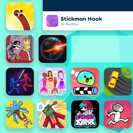
Stickman Hook
da Madbox