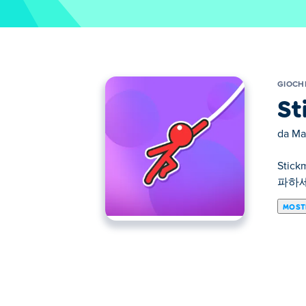
GIOCH
St
da
Ma
Sti
파하세
MOSTR
Stickman Hook è un gioco di abilità in cui
colorato gioco di stickman offre oltre 100 
attenzione all'angolazione e alla direzione 
Molti altri
Giochi di Stickman
sono stati cr
Battle
.