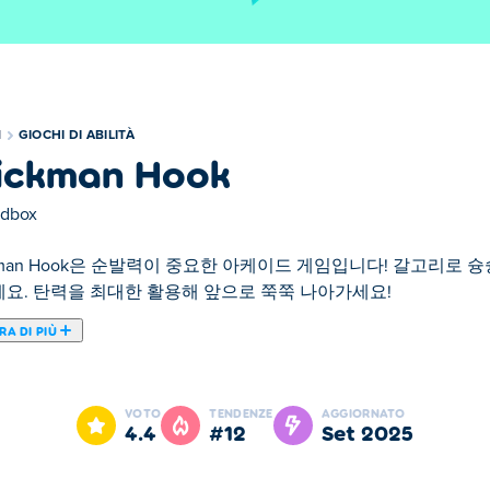
I
GIOCHI DI ABILITÀ
ickman Hook
dbox
ckman Hook은 순발력이 중요한 아케이드 게임입니다! 갈고리로 슝
요. 탄력을 최대한 활용해 앞으로 쭉쭉 나아가세요!
A DI PIÙ
 giochi come uno stickman oscillante attraverso centinaia di livel
livelli impegnativi. Sblocca personaggi unici lungo il percorso per
VOTO
TENDENZE
AGGIORNATO
del tuo swing per arrivare al traguardo! Riesci a controllare il tu
4.4
#12
set 2025
eati a causa della popolarità del genere. Ad esempio
Stickman Fig