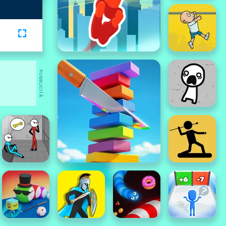
PUBBLICITÀ