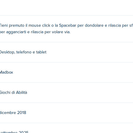
i con la modalità multigiocatore online! Sfida i giocatori reali 
Tieni premuto il mouse click o la Spacebar per dondolare e rilascia per sf
per agganciarti e rilascia per volare via.
hi?
Desktop, telefono e tablet
che vedi. Non tutti sono necessari per tagliare il traguardo.
 non riesci a vederti. Finché hai una lenza a un amo, hai una pos
Madbox
Giochi di Abilità
eni premuto per oscillare
 Hook?
dicembre 2018
tickman Hook.