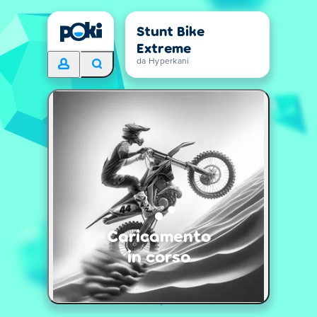
Stunt Bike
Extreme
da Hyperkani
Caricamento
in corso