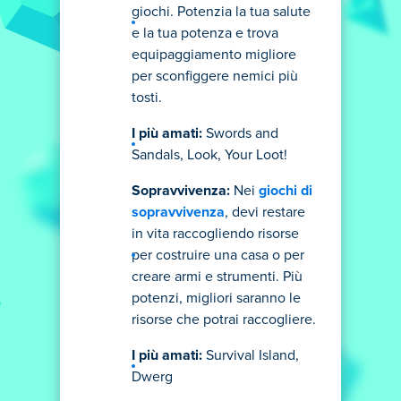
giochi. Potenzia la tua salute
e la tua potenza e trova
equipaggiamento migliore
per sconfiggere nemici più
tosti.
I più amati:
Swords and
Sandals, Look, Your Loot!
Sopravvivenza:
Nei
giochi di
sopravvivenza
, devi restare
in vita raccogliendo risorse
per costruire una casa o per
creare armi e strumenti. Più
potenzi, migliori saranno le
risorse che potrai raccogliere.
I più amati:
Survival Island,
Dwerg