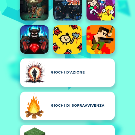
GIOCHI D'AZIONE
GIOCHI DI SOPRAVVIVENZA