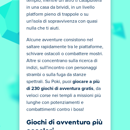
tempio, mentre un altro ti catapulterà
in una casa da brividi, in un livello
platform pieno di trappole o su
un'isola di sopravvivenza con quasi
nulla che ti aiuti.
Alcune avventure consistono nel
saltare rapidamente tra le piattaforme,
schivare ostacoli o combattere mostri.
Altre si concentrano sulla ricerca di
indizi, sull'incontro con personaggi
strambi o sulla fuga da stanze
spettrali. Su Poki, puoi
giocare a più
di 230 giochi di avventura gratis
, da
veloci corse nei templi a missioni più
lunghe con potenziamenti e
combattimenti contro i boss!
Giochi di avventura più