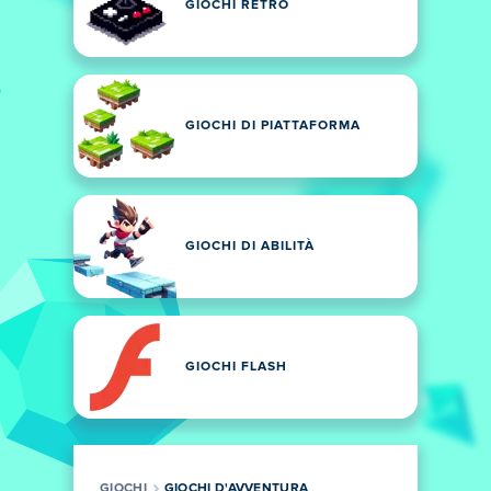
GIOCHI RETRO
GIOCHI DI PIATTAFORMA
GIOCHI DI ABILITÀ
GIOCHI FLASH
GIOCHI
GIOCHI D'AVVENTURA