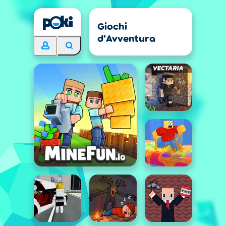
Giochi
d'Avventura