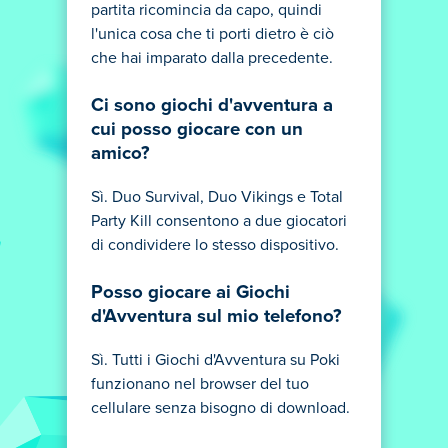
partita ricomincia da capo, quindi
l'unica cosa che ti porti dietro è ciò
che hai imparato dalla precedente.
Ci sono giochi d'avventura a
cui posso giocare con un
amico?
Sì. Duo Survival, Duo Vikings e Total
Party Kill consentono a due giocatori
di condividere lo stesso dispositivo.
Posso giocare ai Giochi
d'Avventura sul mio telefono?
Sì. Tutti i Giochi d'Avventura su Poki
funzionano nel browser del tuo
cellulare senza bisogno di download.