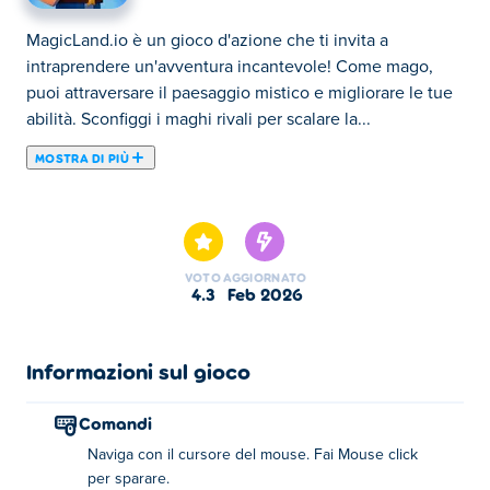
MagicLand.io è un gioco d'azione che ti invita a
intraprendere un'avventura incantevole! Come mago,
puoi attraversare il paesaggio mistico e migliorare le tue
abilità. Sconfiggi i maghi rivali per scalare la...
MOSTRA DI PIÙ
MagicLand.io è un gioco d'azione che ti invita a
intraprendere un'avventura incantevole! Come mago,
puoi attraversare il paesaggio mistico e migliorare le tue
abilità. Sconfiggi i maghi rivali per scalare la classifica.
VOTO
AGGIORNATO
Salva adorabili animali per accompagnarti e aiutarti nel
4.3
feb 2026
tuo viaggio. Riuscirai a diventare il mago più potente del
regno?
Informazioni sul gioco
Come si gioca a MagicLand.io?
Comandi
Naviga nel tuo personaggio con il cursore e fai clic per
Naviga con il cursore del mouse. Fai Mouse click
sparare.
per sparare.