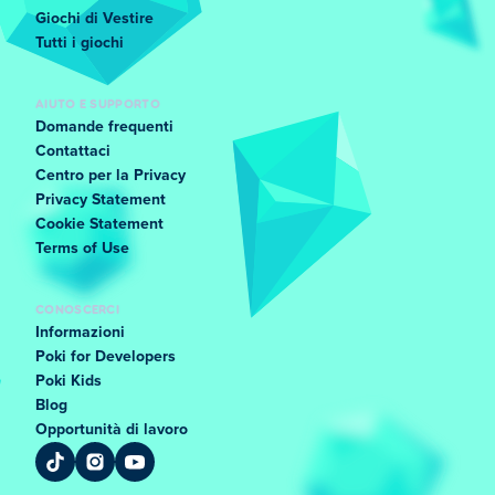
Giochi di Vestire
Tutti i giochi
AIUTO E SUPPORTO
Domande frequenti
Contattaci
Centro per la Privacy
Privacy Statement
Cookie Statement
Terms of Use
CONOSCERCI
Informazioni
Poki for Developers
Poki Kids
Blog
Opportunità di lavoro