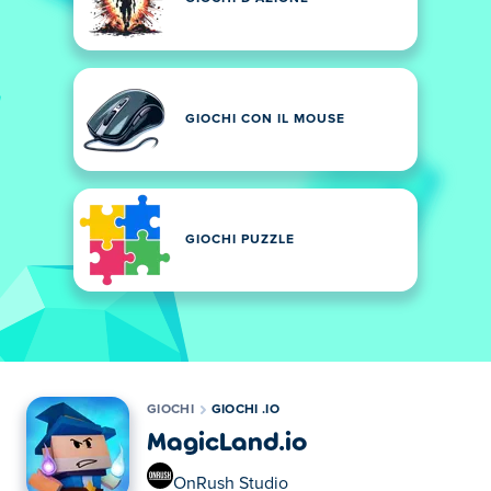
GIOCHI CON IL MOUSE
GIOCHI PUZZLE
GIOCHI
GIOCHI .IO
MagicLand.io
OnRush Studio