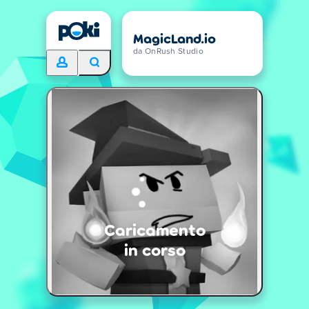
MagicLand.io
da OnRush Studio
Caricamento
in corso