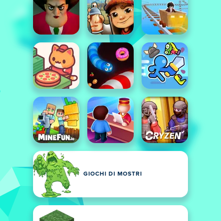
GIOCHI DI MOSTRI