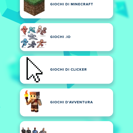
GIOCHI DI MINECRAFT
GIOCHI .IO
GIOCHI DI CLICKER
GIOCHI D'AVVENTURA