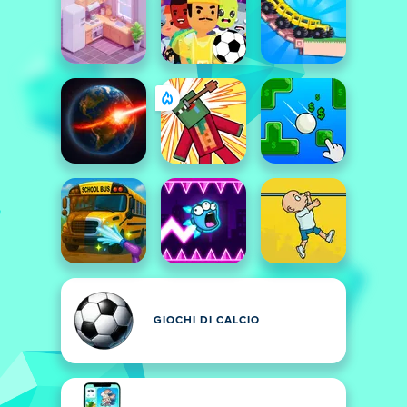
GIOCHI DI CALCIO