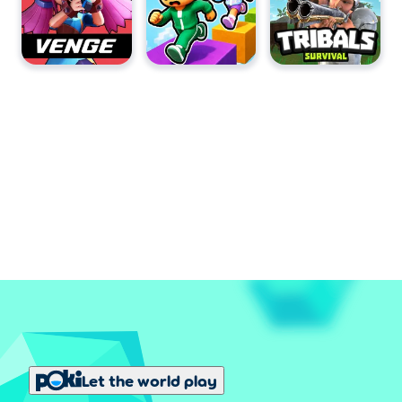
Let the world play