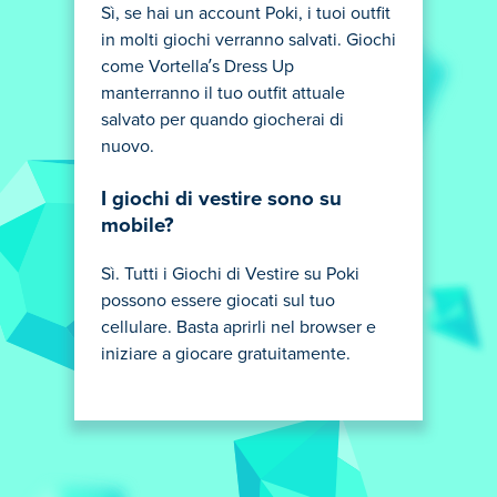
Sì, se hai un account Poki, i tuoi outfit
in molti giochi verranno salvati. Giochi
come Vortella’s Dress Up
manterranno il tuo outfit attuale
salvato per quando giocherai di
nuovo.
I giochi di vestire sono su
mobile?
Sì. Tutti i Giochi di Vestire su Poki
possono essere giocati sul tuo
cellulare. Basta aprirli nel browser e
iniziare a giocare gratuitamente.