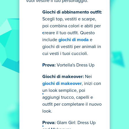
vuoi vestire il tuo personaggio.
Giochi di abbinamento outfit:
Scegli top, vestiti e scarpe,
poi combina colori e abiti per
creare il tuo outfit. Questo
include
giochi di moda
e
giochi di vestiti per animali in
cui vesti i tuoi cuccioli.
Prova:
Vortella's Dress Up
Giochi di makeover:
Nei
giochi di makeover
, inizi con
un look semplice, poi
aggiungi trucco, capelli e
outfit per completare il nuovo
look.
Prova:
Glam Girl: Dress Up