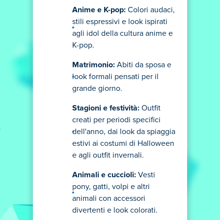
Anime e K-pop:
Colori audaci,
stili espressivi e look ispirati
agli idol della cultura anime e
K-pop.
Matrimonio:
Abiti da sposa e
look formali pensati per il
grande giorno.
Stagioni e festività:
Outfit
creati per periodi specifici
dell'anno, dai look da spiaggia
estivi ai costumi di Halloween
e agli outfit invernali.
Animali e cuccioli:
Vesti
pony, gatti, volpi e altri
animali con accessori
divertenti e look colorati.