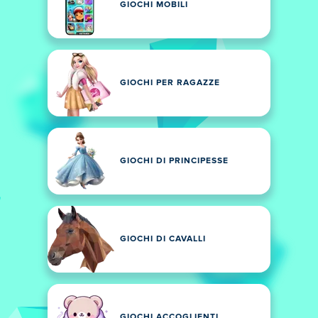
GIOCHI MOBILI
GIOCHI PER RAGAZZE
GIOCHI DI PRINCIPESSE
GIOCHI DI CAVALLI
GIOCHI ACCOGLIENTI