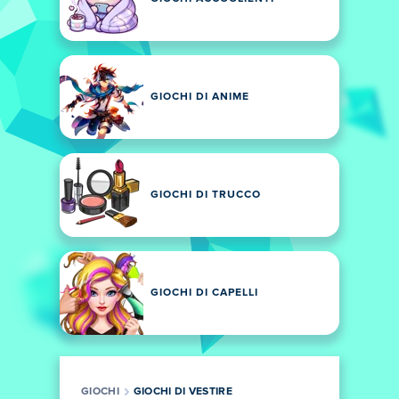
GIOCHI DI ANIME
GIOCHI DI TRUCCO
GIOCHI DI CAPELLI
GIOCHI
GIOCHI DI VESTIRE