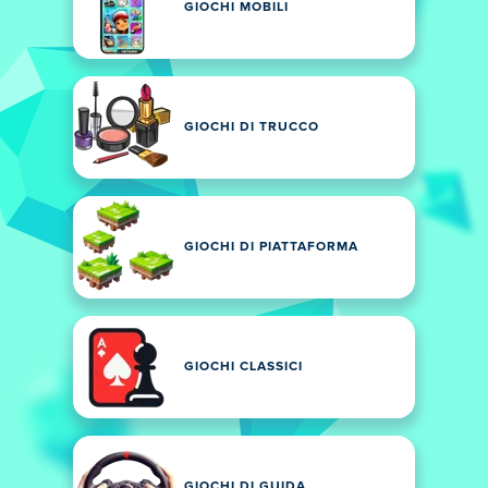
GIOCHI MOBILI
GIOCHI DI TRUCCO
GIOCHI DI PIATTAFORMA
GIOCHI CLASSICI
GIOCHI DI GUIDA