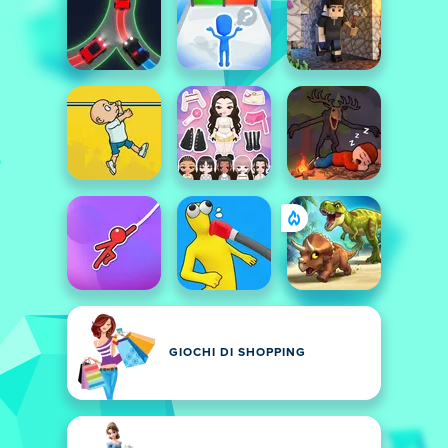
GIOCHI DI SHOPPING