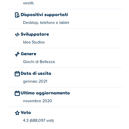
vestiti.
acconciature e capi di abbigliamento.
Dispositivi supportati
Informazioni sul creatore:
Desktop, telefono e tablet
La festa di compleanno a sorpresa di Ellie è stata creata
Sviluppatore
da Idea Studios. Gioca agli altri loro giochi
Poki
:
Ellie and
Idea Studios
Ben: Date Night
,
Celebrity BFFs Festival Fun
, just-
married-home-deco,
Love Finder Profile
e from-princess-
Genere
to-influencer.
Giochi di Bellezza
Data di uscita
gennaio 2021
Ultimo aggiornamento
novembre 2020
Voto
4.3 (688,097 voti)