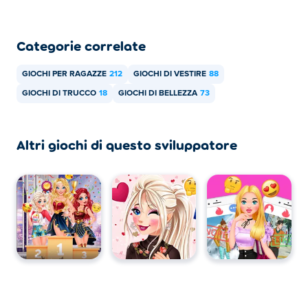
Categorie correlate
GIOCHI PER RAGAZZE
212
GIOCHI DI VESTIRE
88
GIOCHI DI TRUCCO
18
GIOCHI DI BELLEZZA
73
Altri giochi di questo sviluppatore