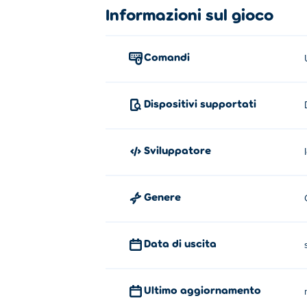
Informazioni sul gioco
Comandi
Dispositivi supportati
Sviluppatore
Genere
Data di uscita
Ultimo aggiornamento