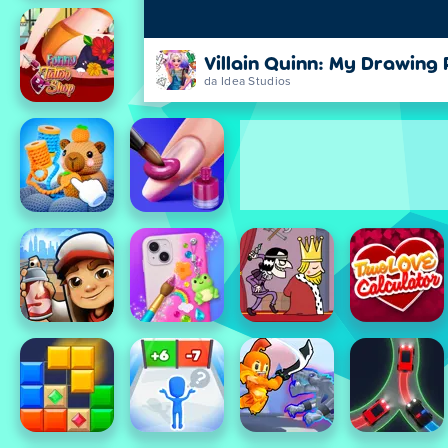
Villain Quinn: My Drawing 
da Idea Studios