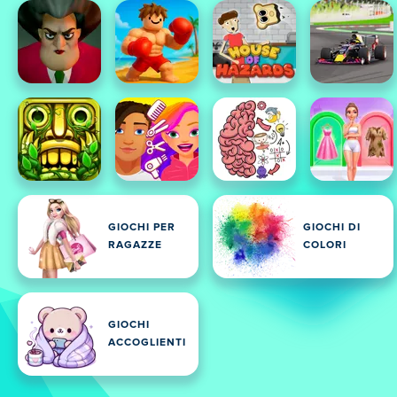
GIOCHI PER
GIOCHI DI
RAGAZZE
COLORI
GIOCHI
ACCOGLIENTI