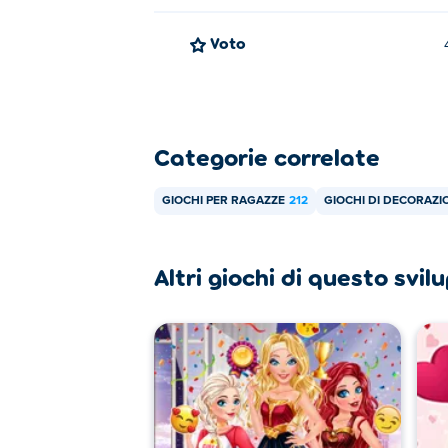
Voto
Categorie correlate
GIOCHI PER RAGAZZE
212
GIOCHI DI DECORAZI
Altri giochi di questo svi